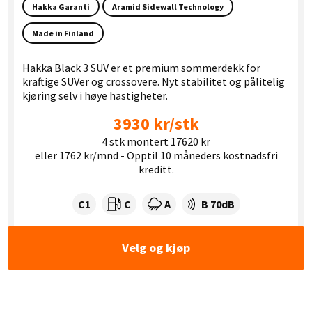
Hakka Garanti
Aramid Sidewall Technology
Made in Finland
Hakka Black 3 SUV er et premium sommerdekk for
kraftige SUVer og crossovere. Nyt stabilitet og pålitelig
kjøring selv i høye hastigheter.
3930 kr/stk
4 stk montert 17620 kr
eller 1762 kr/mnd - Opptil 10 måneders kostnadsfri
kreditt.
Dekklasse:
Drivstofforbruk:
Våtgrep:
Dekkstøy (dB):
C1
C
A
B 70dB
Velg og kjøp