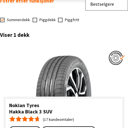
Filtrer etter funksjoner
Sorter etter
Bestselgere
Sommerdekk
Piggdekk
Piggfritt
Viser 1 dekk
Nokian Tyres
Hakka Black 3 SUV
(17 kundeomtaler)
Gjennomsnittskarakter 4.7