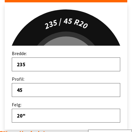
235 / 45 R20
Bredde:
235
Profil:
45
Felg:
20"