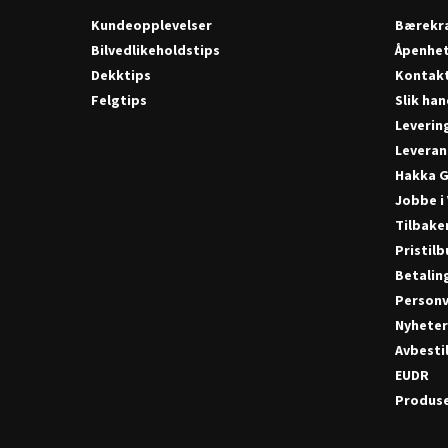
Kundeopplevelser
Bærekra
Bilvedlikeholdstips
Åpenhe
Dekktips
Kontak
Felgtips
Slik han
Leverin
Leveran
Hakka G
Jobbe i
Tilbake
Pristil
Betalin
Personv
Nyhete
Avbestil
EUDR
Produse