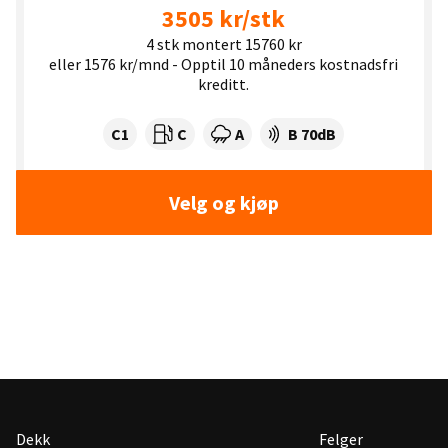
3505 kr/stk
4 stk montert 15760 kr
eller 1576 kr/mnd - Opptil 10 måneders kostnadsfri
kreditt.
Dekklasse:
Drivstofforbruk:
Våtgrep:
Dekkstøy (dB):
C1
C
A
B 70dB
Velg og kjøp
Dekk
Felger