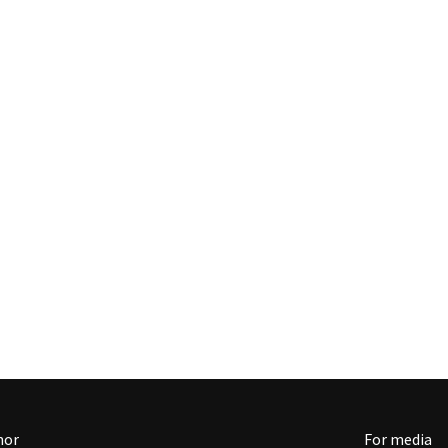
nor
For media