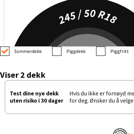
245 / 50 R18
Sommerdekk
Piggdekk
Piggfritt
Viser 2 dekk
Test dine nye dekk
Hvis du ikke er fornøyd m
uten risiko i 30 dager
for deg. Ønsker du å velge 