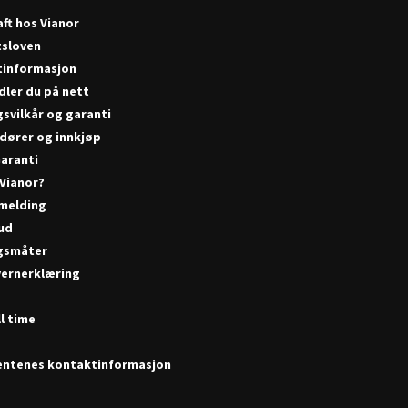
ft hos Vianor
tsloven
tinformasjon
dler du på nett
gsvilkår og garanti
dører og innkjøp
aranti
 Vianor?
melding
bud
gsmåter
ernerklæring
r
l time
ntenes kontaktinformasjon