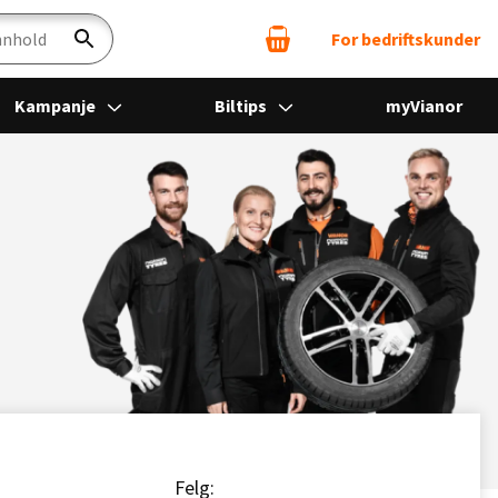
For bedriftskunder
Søk
Kampanje
Biltips
myVianor
Felg: