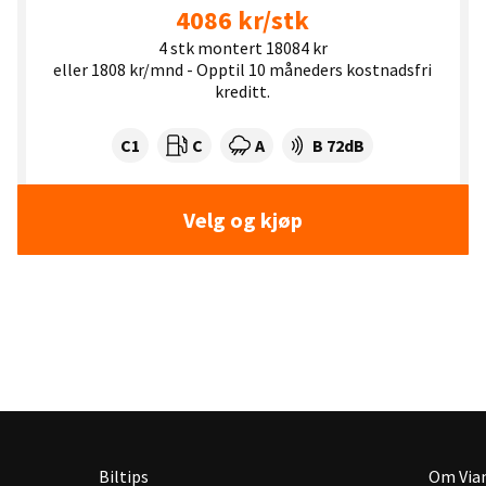
4086 kr/stk
4 stk montert 18084 kr
eller 1808 kr/mnd - Opptil 10 måneders kostnadsfri
kreditt.
Dekklasse:
Drivstofforbruk:
Våtgrep:
Dekkstøy (dB):
C1
C
A
B 72dB
Velg og kjøp
Biltips
Om Via