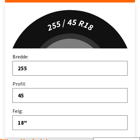
255 / 45 R18
Bredde:
255
Profil:
45
Felg:
18"