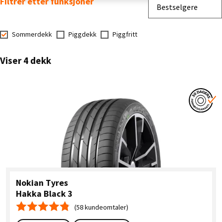
Filtrer etter funksjoner
Sorter etter
Bestselgere
Sommerdekk
Piggdekk
Piggfritt
Viser 4 dekk
Nokian Tyres
Hakka Black 3
(58 kundeomtaler)
Gjennomsnittskarakter 4.8