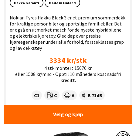
Hakka Garanti
Made in Finland
Nokian Tyres Hakka Black 3 er et premium sommerdekk
for kraftige personbiler og sportslige familiebiler. Det
er også en utmerket match for de nyeste hybridbilene
og elektriske kjøretøy. Gled deg over presise
kjøreegenskaper under alle forhold, førsteklasses grep
og lav dekkstøy.
3334 kr/stk
4 stk montert 15076 kr
eller 1508 kr/mnd - Opptil 10 måneders kostnadsfri
kreditt.
Dekklasse:
Drivstofforbruk:
Våtgrep:
Dekkstøy (dB):
C1
C
A
B 71dB
Velg og kjøp