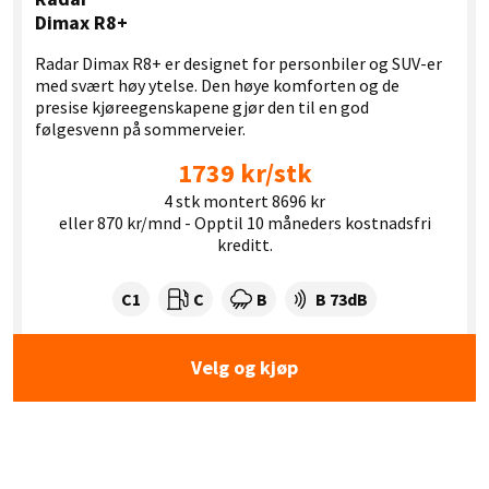
Dimax R8+
Radar Dimax R8+ er designet for personbiler og SUV-er
med svært høy ytelse. Den høye komforten og de
presise kjøreegenskapene gjør den til en god
følgesvenn på sommerveier.
1739 kr/stk
4 stk montert 8696 kr
eller 870 kr/mnd - Opptil 10 måneders kostnadsfri
kreditt.
Dekklasse:
Drivstofforbruk:
Våtgrep:
Dekkstøy (dB):
C1
C
B
B 73dB
Velg og kjøp