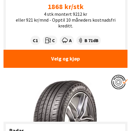
1868 kr/stk
4 stk montert 9212 kr
eller 921 kr/mnd - Opptil 10 måneders kostnadsfri
kreditt.
Dekklasse:
Drivstofforbruk:
Våtgrep:
Dekkstøy (dB):
C1
C
A
B 71dB
Velg og kjøp
Radar