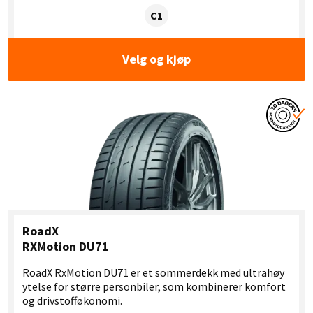
Dekklasse:
C1
Velg og kjøp
RoadX
RXMotion DU71
RoadX RxMotion DU71 er et sommerdekk med ultrahøy
ytelse for større personbiler, som kombinerer komfort
og drivstofføkonomi.