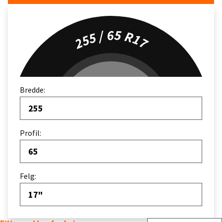
255 / 65 R17
Bredde:
255
Profil:
65
Felg:
17"