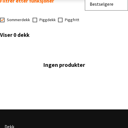
Filtrer etter funksjoner
Sorter etter
Bestselgere
Sommerdekk
Piggdekk
Piggfritt
Viser 0 dekk
Ingen produkter
Dekk