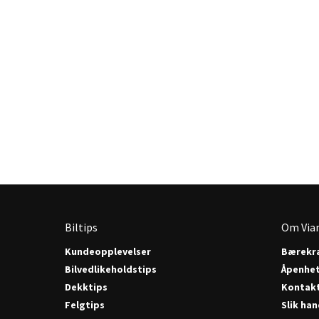
Biltips
Om Via
Kundeopplevelser
Bærekra
Bilvedlikeholdstips
Åpenhe
Dekktips
Kontak
Felgtips
Slik han