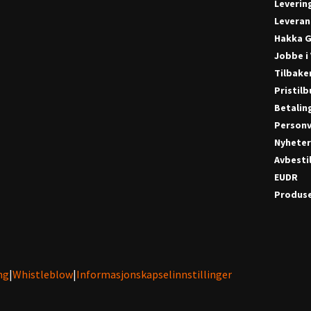
Leverin
Leveran
Hakka G
Jobbe i
Tilbake
Pristil
Betalin
Personv
Nyhete
Avbestil
EUDR
Produse
ng
|
Whistleblow
|
Informasjonskapselinnstillinger