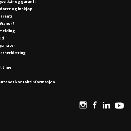
gsvilkår og garanti
dører og innkjøp
aranti
 Vianor?
melding
bud
gsmåter
ernerklæring
r
l time
ntenes kontaktinformasjon