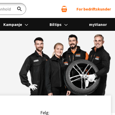
For bedriftskunder
Søk
Kampanje
Biltips
myVianor
Felg: