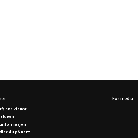
nor
For media
ft hos Vianor
tsloven
tinformasjon
dler du på nett