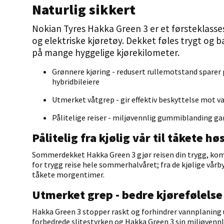
Naturlig sikkert
Nokian Tyres Hakka Green 3 er et førsteklasse
og elektriske kjøretøy. Dekket føles trygt og b
på mange hyggelige kjørekilometer.
Grønnere kjøring - redusert rullemotstand sparer 
hybridbileiere
Utmerket våtgrep - gir effektiv beskyttelse mot 
Pålitelige reiser - miljøvennlig gummiblanding ga
Pålitelig fra kjølig vår til tåkete hø
Sommerdekket Hakka Green 3 gjør reisen din trygg, kom
for trygg reise hele sommerhalvåret; fra de kjølige vår
tåkete morgentimer.
Utmerket grep - bedre kjørefølelse
Hakka Green 3 stopper raskt og forhindrer vannplaning
forbedrede slitestyrken og Hakka Green 3 sin miljøvennl