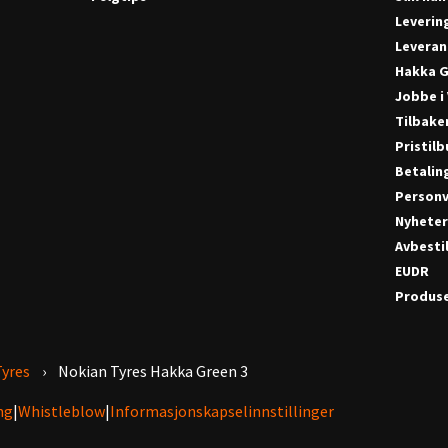
Leverin
Leveran
Hakka G
Jobbe i
Tilbake
Pristil
Betalin
Personv
Nyhete
Avbestil
EUDR
Produse
Tyres
Nokian Tyres Hakka Green 3
ng
|
Whistleblow
|
Informasjonskapselinnstillinger