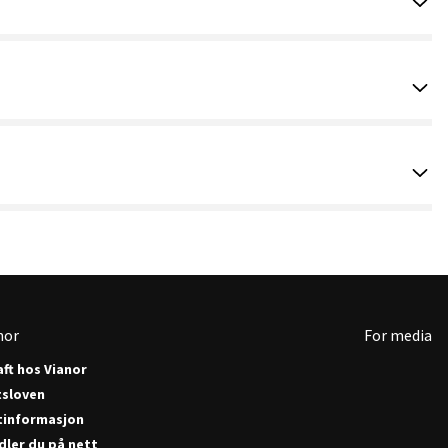
nor
For media
ft hos Vianor
tsloven
tinformasjon
dler du på nett