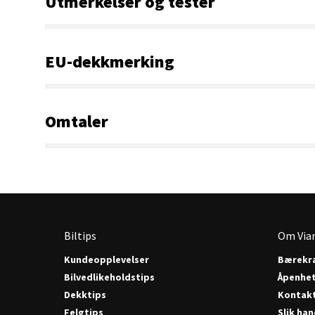
Utmerkelser og tester
EU-dekkmerking
Omtaler
Biltips
Om Via
Kundeopplevelser
Bærekra
Bilvedlikeholdstips
Åpenhe
Dekktips
Kontak
Felgtips
Slik han