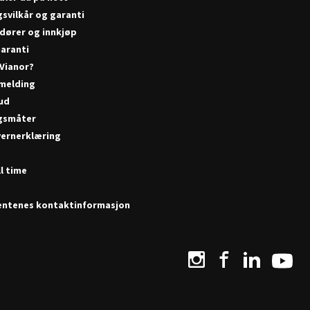
gsvilkår og garanti
dører og innkjøp
aranti
 Vianor?
melding
bud
gsmåter
ernerklæring
r
l time
ntenes kontaktinformasjon