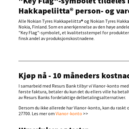
"Key Flag"-symbolet tildeles
Hakkapeliitta® person- og va
Alle Nokian Tyres Hakkapeliitta® og Nokian Tyres Hakka®
Nokia, Finland. Som en anerkjennelse av den høye andelen 
"Key Flag"-symbolet, et kvalitetsstempel for produkter
finsk andel av produksjonskostnadene.
Kjøp nå - 10 måneders kostnad
I samarbeid med Resurs Bank tilbyr vi Vianor-konto med 
første faktura, betaler du kun det du ellers ville ha beta
av Resurs Banks fordelaktige delbetalingsalternativer.
Dersom du ikke allerede har Vianor-konto, kan du raskt 
27700. Les mer om
Vianor-konto
>>