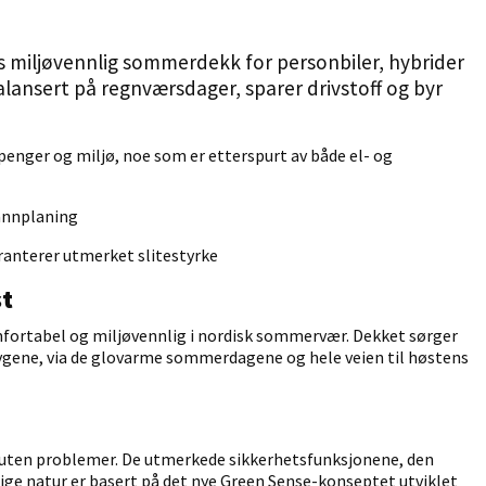
s miljøvennlig sommerdekk for personbiler, hybrider
alansert på regnværsdager, sparer drivstoff og byr
penger og miljø, noe som er etterspurt av både el- og
vannplaning
ranterer utmerket slitestyrke
st
fortabel og miljøvennlig i nordisk sommervær. Dekket sørger
bygene, via de glovarme sommerdagene og hele veien til høstens
 uten problemer. De utmerkede sikkerhetsfunksjonene, den
ige natur er basert på det nye Green Sense-konseptet utviklet