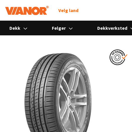
Søk
Velg land
Dekk
Felger
Dekkverksted