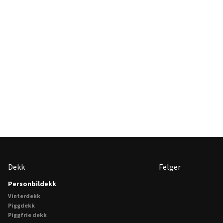
Dekk
Felger
Personbildekk
Vinterdekk
Piggdekk
Piggfrie dekk