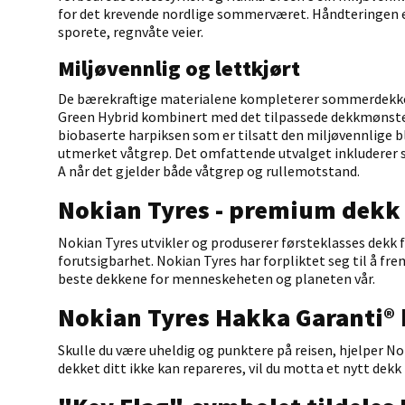
for det krevende nordlige sommerværet. Håndteringen er 
sporete, regnvåte veier.
Miljøvennlig og lettkjørt
De bærekraftige materialene kompleterer sommerdekke
Green Hybrid kombinert med det tilpassede dekkmønster
biobaserte harpiksen som er tilsatt den miljøvennlige bl
utmerket våtgrep. Det omfattende utvalget inkluderer 
A når det gjelder både våtgrep og rullemotstand.
Nokian Tyres - premium dekk f
Nokian Tyres utvikler og produserer førsteklasses dekk 
forutsigbarhet. Nokian Tyres har forpliktet seg til å fre
beste dekkene for menneskeheten og planeten vår.
Nokian Tyres Hakka Garanti® 
Skulle du være uheldig og punktere på reisen, hjelper N
dekket ditt ikke kan repareres, vil du motta et nytt dek