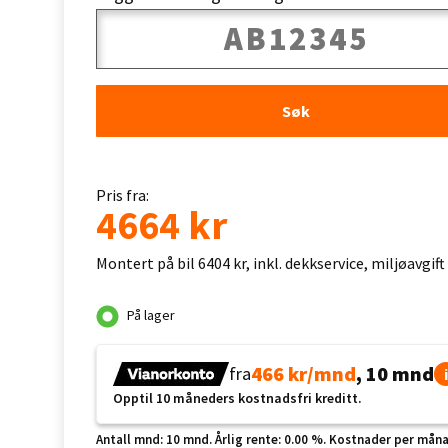
Søk
Pris fra:
4664 kr
Montert på bil 6404 kr, inkl. dekkservice, miljøavgi
På lager
466 kr/mnd
, 10 mnd
fra
i
Opptil 10 måneders kostnadsfri kreditt.
Antall mnd: 10 mnd. Årlig rente: 0.00 %. Kostnader per månad: