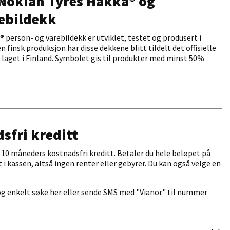
 Nokian Tyres Hakka® og
rebildekk
 person- og varebildekk er utviklet, testet og produsert i
finsk produksjon har disse dekkene blitt tildelt det offisielle
 laget i Finland. Symbolet gis til produkter med minst 50%
sfri kreditt
10 måneders kostnadsfri kreditt. Betaler du hele beløpet på
lt i kassen, altså ingen renter eller gebyrer. Du kan også velge en
og enkelt søke her eller sende SMS med "Vianor" til nummer