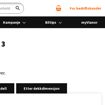
For bedriftskunder
Søk
Kampanje
Biltips
myVianor
 3
er.
dell
Etter dekkdimensjon