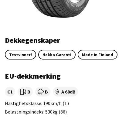
Dekkegenskaper
Testvinner!
Hakka Garanti
Made in Finland
EU-dekkmerking
Dekklasse:
Drivstofforbruk:
Våtgrep:
Dekkstøy (dB):
C1
B
B
A 68dB
Hastighetsklasse: 190km/h (T)
Belastningsindeks: 530kg (86)