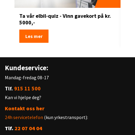
Ta vår elbil-quiz - Vinn gavekort på kr.
Få 
5000,-
kr 
Les mer
Kundeservice:
Mandag-fredag 08-17
Tlf.
915 11 500
Kan vi hjelpe deg?
Kontakt oss her
24h servicetelefon
(kun yrkestransport):
Tlf.
22 07 04 04