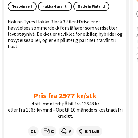
Testvinner!
Hakka Garanti
Made in Finland
Nokian Tyres Hakka Black 3 SilentDrive er et
høyytelses sommerdekk for sjåfører som verdsetter
lavt støynivå. Dekket er utviklet for elbiler, hybrider og
høyytelsesbiler, og er en pålitelig partner fra vår til
høst.
Pris fra 2977 kr/stk
4 stk montert på bil fra 13648 kr
eller fra 1365 kr/mnd - Opptil 10 måneders kostnadsfri
kreditt.
Dekklasse:
Drivstofforbruk:
Våtgrep:
Dekkstøy (dB):
C1
C
A
B 71dB