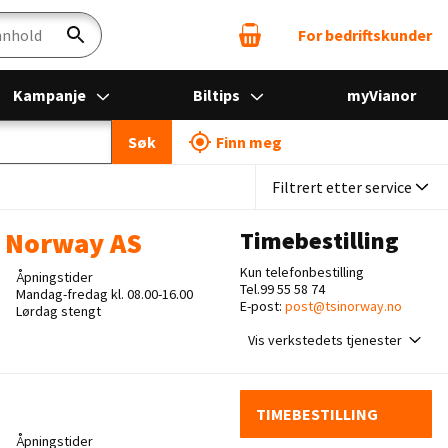
For bedriftskunder
Søk
Kampanje
Biltips
myVianor
- og bilverksted
Søk
Finn meg
Filtrert etter service
I Norway AS
Timebestilling
Kun telefonbestilling
Åpningstider
Tel.99 55 58 74
Mandag-fredag kl. 08.00-16.00
E-post:
post@tsinorway.no
Lørdag stengt
Vis verkstedets tjenester
TIMEBESTILLING
Åpningstider