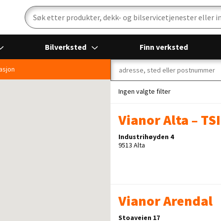
Bilverksted
Finn verksted
 Finn ditt nærmeste Vianor dekk
Ingen valgte filter
Vianor Alta – TS
Industrihøyden 4
9513 Alta
Vianor Arendal
Stoaveien 17