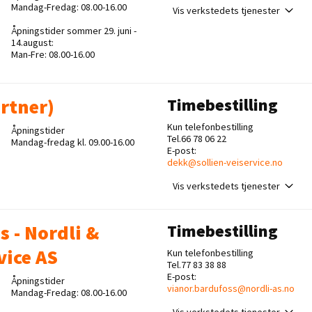
Mandag-Fredag: 08.00-16.00
Vis verkstedets tjenester
Åpningstider sommer 29. juni -
14.august:
Man-Fre: 08.00-16.00
rtner)
Timebestilling
Kun telefonbestilling
Åpningstider
Tel.66 78 06 22
Mandag-fredag kl. 09.00-16.00
E-post:
dekk@sollien-veiservice.no
Vis verkstedets tjenester
 - Nordli &
Timebestilling
ice AS
Kun telefonbestilling
Tel.77 83 38 88
E-post:
Åpningstider
vianor.bardufoss@nordli-as.no
Mandag-Fredag: 08.00-16.00
Vis verkstedets tjenester