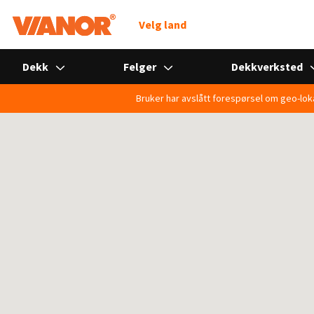
Søk
Velg land
Dekk
Felger
Dekkverksted
Vianor dekk- og bilverksteder -