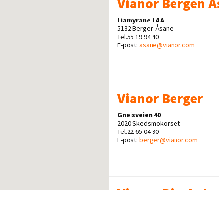
Vianor Bergen Å
Liamyrane 14 A
5132 Bergen Åsane
Tel.55 19 94 40
E-post:
asane@vianor.com
Vianor Berger
Gneisveien 40
2020 Skedsmokorset
Tel.22 65 04 90
E-post:
berger@vianor.com
Vianor Bjørkela
Serviceveien 5
1940 Bjørkelangen