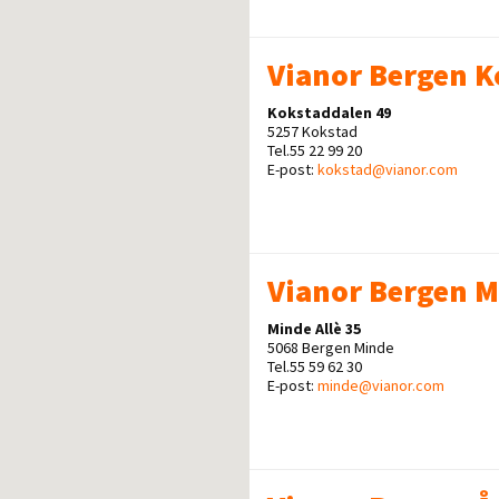
Vianor Bergen K
Kokstaddalen 49
5257 Kokstad
Tel.55 22 99 20
E-post:
kokstad@vianor.com
Vianor Bergen 
Minde Allè 35
5068 Bergen Minde
Tel.55 59 62 30
E-post:
minde@vianor.com