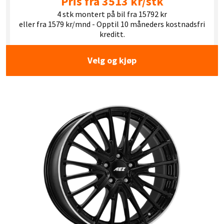
Pris fra 3513 kr/stk
4 stk montert på bil fra 15792 kr
eller fra 1579 kr/mnd - Opptil 10 måneders kostnadsfri
kreditt.
Velg og kjøp