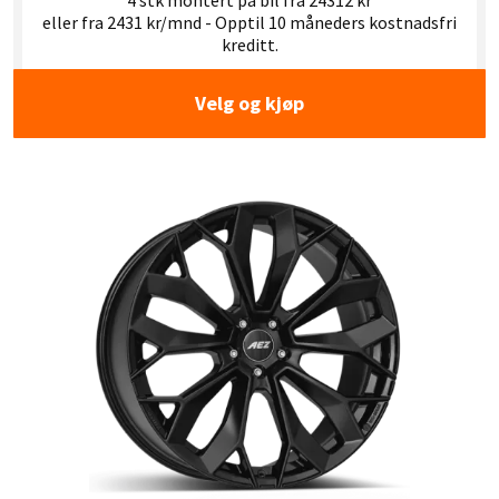
4 stk montert på bil fra 24312 kr
eller fra 2431 kr/mnd - Opptil 10 måneders kostnadsfri
kreditt.
Velg og kjøp