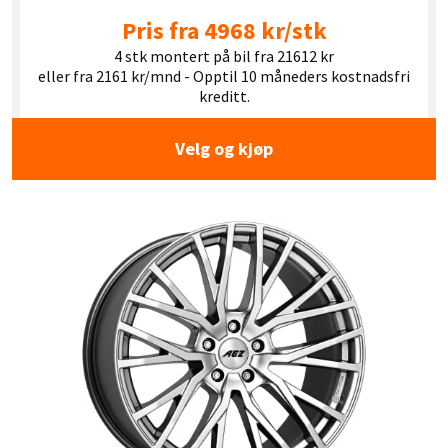
Pris fra 4968 kr/stk
4 stk montert på bil fra 21612 kr
eller fra 2161 kr/mnd - Opptil 10 måneders kostnadsfri
kreditt.
Velg og kjøp