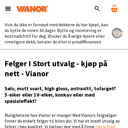
Hvis du ikke er fornøyd med dekkene du har kjøpt, kan
du bytte de innen 30 dager. Bytte og montering er
kostnadsfritt for deg. Ønsker du å velge dyrere eller
rimeligere dekk, betaler du eller vi prisdifferansen.
Felger I Stort utvalg - kjøp på
nett - Vianor
Sølv, matt svart, high gloss, antrasitt, tofarget?
5-eiker eller 10-eiker, konkav eller med
spesialeffekt?
Mulighetene hos Vianor er mange! Med Vianors felgvelger
finner du enkelt felger til bilen din. Vi har et bredt utvalg av
felger i høy kvalitet. Vi hjelper deg med å finne
riktig felg