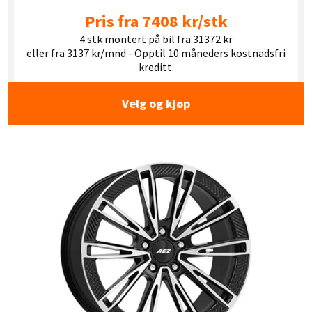
Pris fra 7408 kr/stk
4 stk montert på bil fra 31372 kr
eller fra 3137 kr/mnd - Opptil 10 måneders kostnadsfri
kreditt.
Velg og kjøp