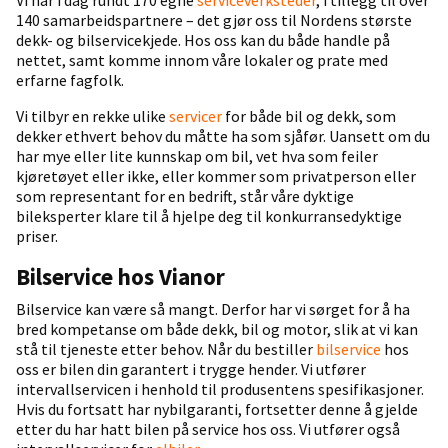
Vi har i dag rundt 170 egne
serviceverksteder
, i tillegg til over
140 samarbeidspartnere – det gjør oss til Nordens største
dekk- og bilservicekjede. Hos oss kan du både handle på
nettet, samt komme innom våre lokaler og prate med
erfarne fagfolk.
Vi tilbyr en rekke ulike
servicer
for både bil og dekk, som
dekker ethvert behov du måtte ha som sjåfør. Uansett om du
har mye eller lite kunnskap om bil, vet hva som feiler
kjøretøyet eller ikke, eller kommer som privatperson eller
som representant for en bedrift, står våre dyktige
bileksperter klare til å hjelpe deg til konkurransedyktige
priser.
Bilservice hos Vianor
Bilservice kan være så mangt. Derfor har vi sørget for å ha
bred kompetanse om både dekk, bil og motor, slik at vi kan
stå til tjeneste etter behov. Når du bestiller
bilservice
hos
oss er bilen din garantert i trygge hender. Vi utfører
intervallservicen i henhold til produsentens spesifikasjoner.
Hvis du fortsatt har nybilgaranti, fortsetter denne å gjelde
etter du har hatt bilen på service hos oss. Vi utfører også