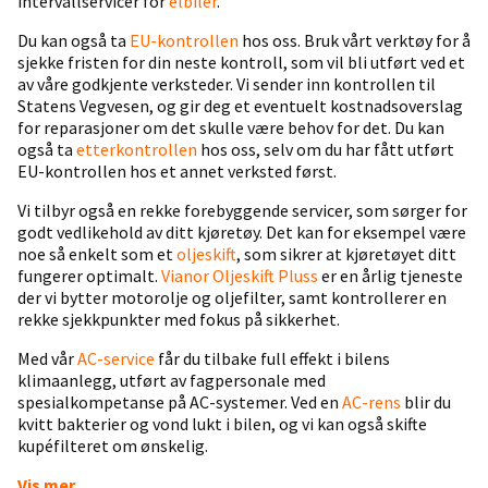
intervallservicer for
elbiler
.
Du kan også ta
EU-kontrollen
hos oss. Bruk vårt verktøy for å
sjekke fristen for din neste kontroll, som vil bli utført ved et
av våre godkjente verksteder. Vi sender inn kontrollen til
Statens Vegvesen, og gir deg et eventuelt kostnadsoverslag
for reparasjoner om det skulle være behov for det. Du kan
også ta
etterkontrollen
hos oss, selv om du har fått utført
EU-kontrollen hos et annet verksted først.
Vi tilbyr også en rekke forebyggende servicer, som sørger for
godt vedlikehold av ditt kjøretøy. Det kan for eksempel være
noe så enkelt som et
oljeskift
, som sikrer at kjøretøyet ditt
fungerer optimalt.
Vianor Oljeskift Pluss
er en årlig tjeneste
der vi bytter motorolje og oljefilter, samt kontrollerer en
rekke sjekkpunkter med fokus på sikkerhet.
Med vår
AC-service
får du tilbake full effekt i bilens
klimaanlegg, utført av fagpersonale med
spesialkompetanse på AC-systemer. Ved en
AC-rens
blir du
kvitt bakterier og vond lukt i bilen, og vi kan også skifte
kupéfilteret om ønskelig.
Vis mer