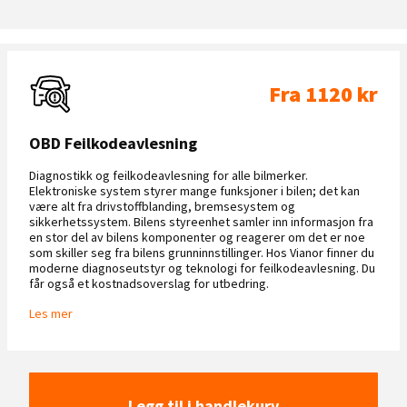
Fra 1120 kr
OBD Feilkodeavlesning
Diagnostikk og feilkodeavlesning for alle bilmerker.
Elektroniske system styrer mange funksjoner i bilen; det kan
være alt fra drivstoffblanding, bremsesystem og
sikkerhetssystem. Bilens styreenhet samler inn informasjon fra
en stor del av bilens komponenter og reagerer om det er noe
som skiller seg fra bilens grunninnstillinger. Hos Vianor finner du
moderne diagnoseutstyr og teknologi for feilkodeavlesning. Du
får også et kostnadsoverslag for utbedring.
Les mer
Legg til i handlekurv