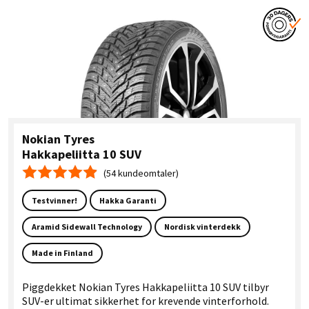
Nokian Tyres
Hakkapeliitta 10 SUV
(54 kundeomtaler)
Gjennomsnittskarakter 4.9
Testvinner!
Hakka Garanti
Aramid Sidewall Technology
Nordisk vinterdekk
Made in Finland
Piggdekket Nokian Tyres Hakkapeliitta 10 SUV tilbyr
SUV-er ultimat sikkerhet for krevende vinterforhold.