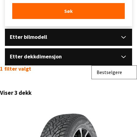
Søk
Etter bilmodell
Etter dekkdimensjon
1 filter valgt
Sorter etter
Bestselgere
Viser 3 dekk