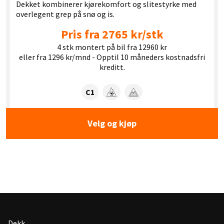
Dekket kombinerer kjørekomfort og slitestyrke med
overlegent grep på snø og is.
Pris fra 2765 kr/stk
4 stk montert på bil fra 12960 kr
eller fra 1296 kr/mnd - Opptil 10 måneders kostnadsfri
kreditt.
Dekklasse:
C1
Snøgrep
Isgrep
Velg og kjøp
Dekk