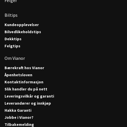
Felger
Biltips
Kundeopplevelser
Bilvedlikeholdstips
Dekktips
Felgtips
Om Vianor
Bærekraft hos Vianor
Åpenhetsloven
Kontaktinformasjon
Slik handler du på nett
Leveringsvilkår og garanti
Leverandører og innkjøp
Hakka Garanti
Jobbe i Vianor?
Tilbakemelding