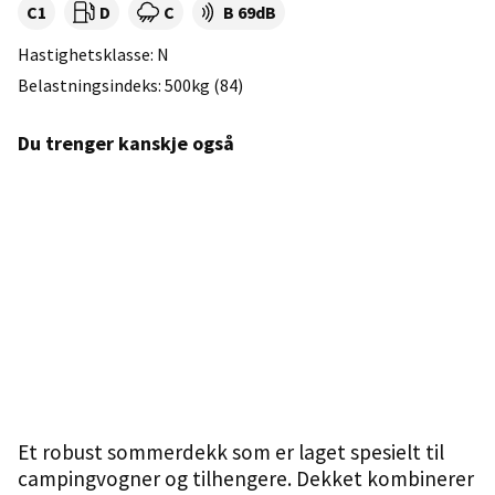
Dekklasse:
Drivstofforbruk:
Våtgrep:
Dekkstøy (dB):
C1
D
C
B 69dB
Hastighetsklasse: N
Belastningsindeks: 500kg (84)
Du trenger kanskje også
Et robust sommerdekk som er laget spesielt til
campingvogner og tilhengere. Dekket kombinerer