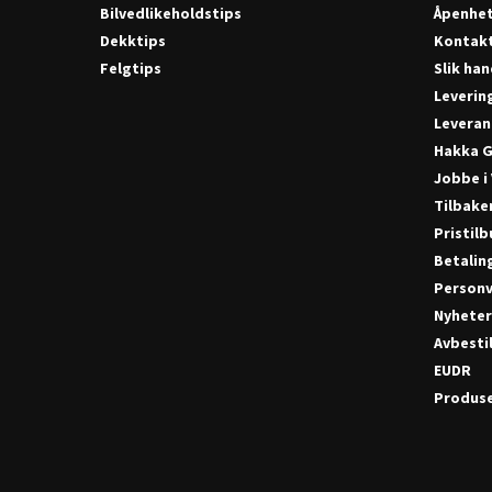
Bilvedlikeholdstips
Åpenhe
Dekktips
Kontak
Felgtips
Slik han
Leverin
Leveran
Hakka G
Jobbe i
Tilbake
Pristil
Betalin
Personv
Nyhete
Avbestil
EUDR
Produse