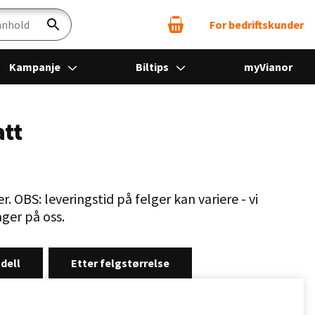
For bedriftskunder
Søk
Kampanje
Biltips
myVianor
att
r. OBS: leveringstid på felger kan variere - vi
ger på oss.
dell
Etter felgstørrelse