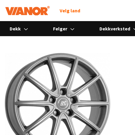
Søk
Velg land
Dekk
Felger
Dekkverksted