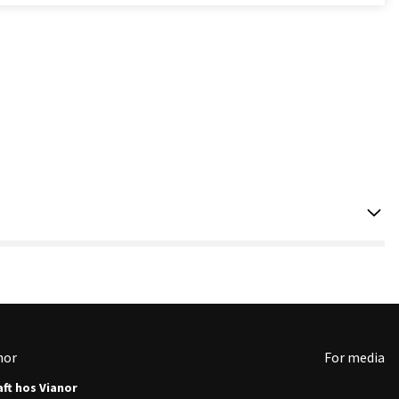
nor
For media
ft hos Vianor