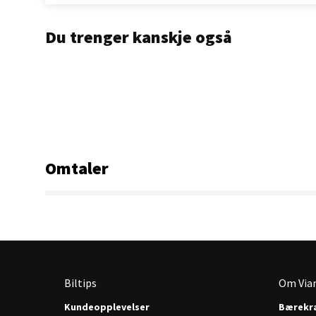
Du trenger kanskje også
Omtaler
Biltips
Om Via
Kundeopplevelser
Bærekra