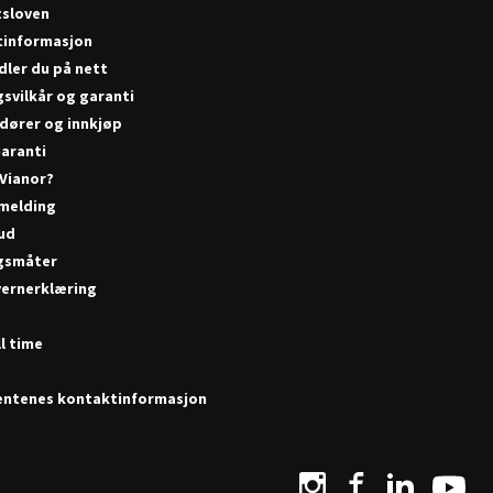
tsloven
tinformasjon
dler du på nett
gsvilkår og garanti
dører og innkjøp
aranti
 Vianor?
melding
bud
gsmåter
ernerklæring
r
l time
ntenes kontaktinformasjon