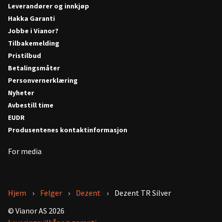
Leverandører og innkjøp
Hakka Garanti
Jobbe i Vianor?
Tilbakemelding
Pristilbud
Betalingsmåter
Personvernerklæring
Nyheter
Avbestill time
EUDR
Produsentenes kontaktinformasjon
For media
Hjem
Felger
Dezent
Dezent TR Silver
© Vianor AS 2026