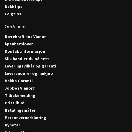
Dekktips
Felgtips
Om Vianor
Bærekraft hos Vianor
Åpenhetsloven
Kontaktinformasjon
Slik handler du på nett
Leveringsvilkår og garanti
Leverandører og innkjøp
Hakka Garanti
Jobbe i Vianor?
Tilbakemelding
Pristilbud
Betalingsmåter
Personvernerklæring
Nyheter