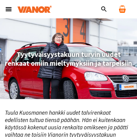
Tyytyväisyystakuun turvin uudet
renkaat omiin mieltymyksiin ja tarpeisiin
Tuula Kuosmanen hankki uudet talvirenkaat
edellisten tultua tiensä päähän. Hän ei kuitenkaan
käytössä kokenut uusia renkaita omikseen ja päätti
vaihtaa ne toisiin Vianorin tyytyväisyystakuun