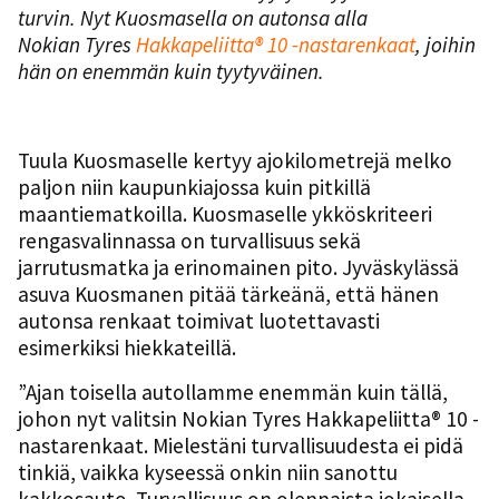
turvin. Nyt Kuosmasella on autonsa alla
Nokian Tyres
Hakkapeliitta® 10 -nastarenkaat
, joihin
hän on enemmän kuin tyytyväinen.
Tuula Kuosmaselle kertyy ajokilometrejä melko
paljon niin kaupunkiajossa kuin pitkillä
maantiematkoilla. Kuosmaselle ykköskriteeri
rengasvalinnassa on turvallisuus sekä
jarrutusmatka ja erinomainen pito. Jyväskylässä
asuva Kuosmanen pitää tärkeänä, että hänen
autonsa renkaat toimivat luotettavasti
esimerkiksi hiekkateillä.
”Ajan toisella autollamme enemmän kuin tällä,
johon nyt valitsin Nokian Tyres Hakkapeliitta® 10 -
nastarenkaat. Mielestäni turvallisuudesta ei pidä
tinkiä, vaikka kyseessä onkin niin sanottu