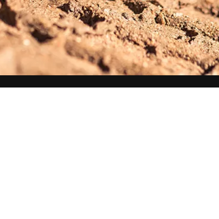
Bedriftstjenester
Kampanjer B2B
Referanser
VianorCare
Dekktjenester
Bilservicetjenester
VianorValue
Vianor Flex