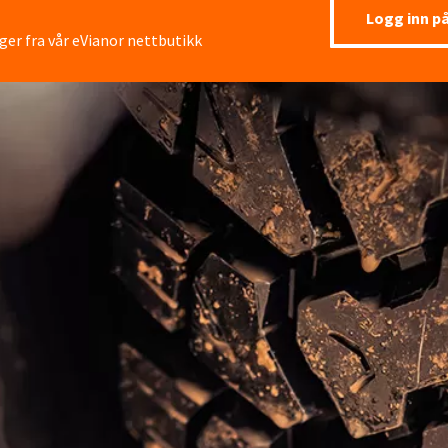
Logg inn p
ger fra vår eVianor nettbutikk