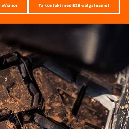
å eVianor
Ta kontakt med B2B-salgsteamet