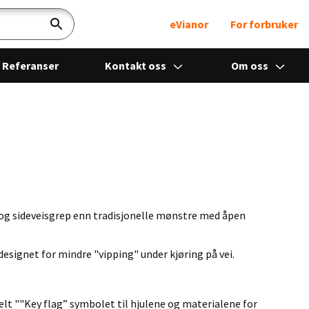
eVianor
For forbruker
Søk
Referanser
Kontakt oss
Om oss
g sideveisgrep enn tradisjonelle mønstre med åpen
designet for mindre "vipping" under kjøring på vei.
elt ""Key flag” symbolet til hjulene og materialene for