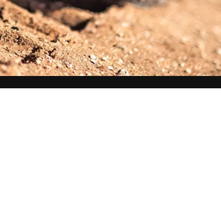
Kontakt oss
Om oss
Tilbudsforespørsel
Vianor Partner-program
B2B salgskontakter
Bærekraft hos Vianor
Verksteder nettverk
Supplier Code of Conduct
eVianor
EUDR
Nyhetsbrev
Ecovadis
Til Media
Åpenhetsloven
Teknisk informasjon