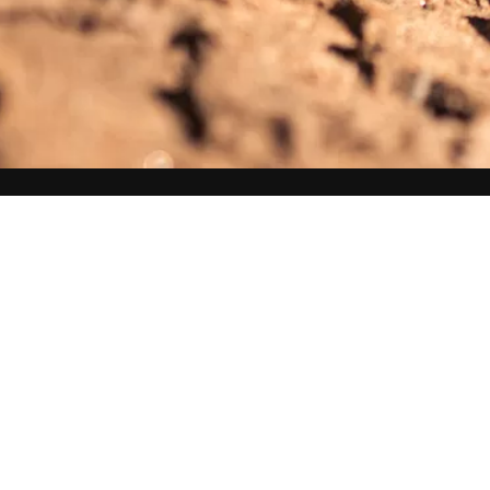
Bransjer
Produkter
Offentlig sektor
Hakka Garanti
Eiendomsdrift
Transportselskaper
Maskin- og bilforhandlere
Leasing
Busselskaper
Jordbruk & skogbruk
Anlegg & entreprenør
Dekkforhandlere