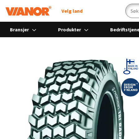
Søk
Velg land
Bransjer
Produkter
Bedriftstjen