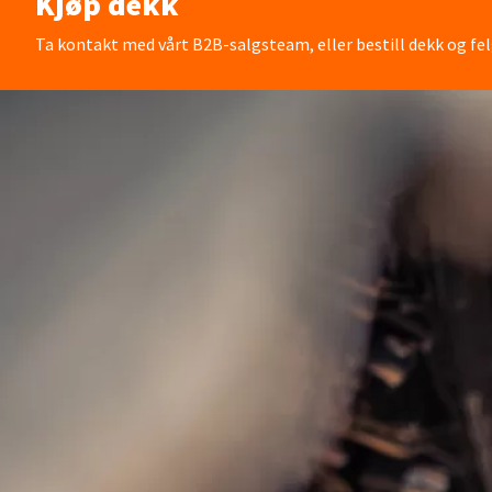
Kjøp dekk
Ta kontakt med vårt B2B-salgsteam, eller bestill dekk og fel