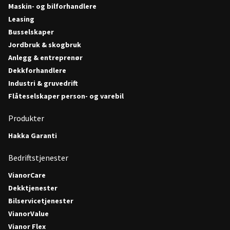
Maskin- og bilforhandlere
Leasing
Busselskaper
Jordbruk & skogbruk
Anlegg & entreprenør
Dekkforhandlere
Industri & gruvedrift
Flåteselskaper person- og varebil
Produkter
Hakka Garanti
Bedriftstjenester
VianorCare
Dekktjenester
Bilservicetjenester
VianorValue
Vianor Flex