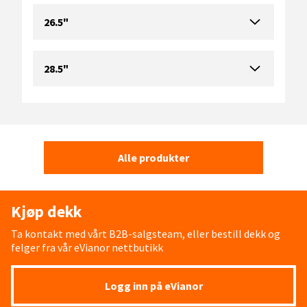
26.5"
28.5"
Alle produkter
Kjøp dekk
Ta kontakt med vårt B2B-salgsteam, eller bestill dekk og
felger fra vår eVianor nettbutikk
Logg inn på eVianor