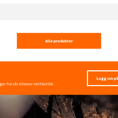
Alle produkter
Logg inn p
ger fra vår eVianor nettbutikk