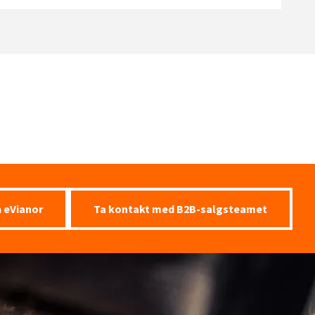
å eVianor
Ta kontakt med B2B-salgsteamet