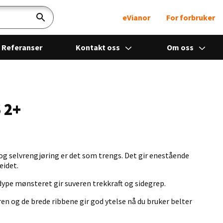
eVianor
For forbruker
Søk
Referanser
Kontakt oss
Om oss
 2+
og selvrengjøring er det som trengs. Det gir enestående
eidet.
ype mønsteret gir suveren trekkraft og sidegrep.
n og de brede ribbene gir god ytelse nå du bruker belter