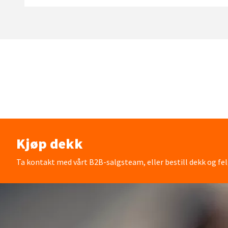
Kjøp dekk
Ta kontakt med vårt B2B-salgsteam, eller bestill dekk og fel