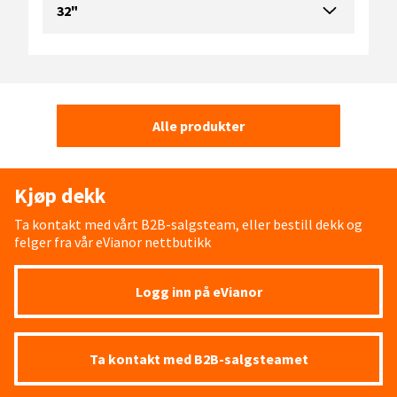
32"
Alle produkter
Kjøp dekk
Ta kontakt med vårt B2B-salgsteam, eller bestill dekk og
felger fra vår eVianor nettbutikk
Logg inn på eVianor
Ta kontakt med B2B-salgsteamet