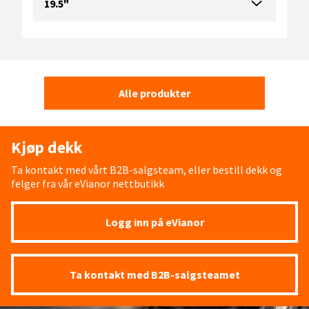
19.5"
Alle produkter
Kjøp dekk
Ta kontakt med vårt B2B-salgsteam, eller bestill dekk og
felger fra vår eVianor nettbutikk
Logg inn på eVianor
Ta kontakt med B2B-salgsteamet