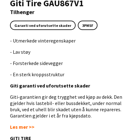
Giti Tire GAU867V1
Tilhenger
Garanti ved uforutsette skader
3PMSF
- Utmerkede vinteregenskaper
- Lav støy
- Forsterkede sidevegger
- En sterk kroppsstruktur
Giti garanti ved uforutsette skader
Giti-garantien gir deg trygghet ved kjøp av dekk. Den
gjelder hvis lastebil- eller bussdekket, under normal
bruk, ved et uhell blir skadet uten å kunne repareres.
Garantien gjelder i et år fra kjøpsdato.
Les mer >>
GITI TIRE