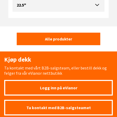
22.5"
Alle produkter
Kjøp dekk
Ta kontakt med vårt B2B-salgsteam, eller bestill dekk og
felger fra vår eVianor nettbutikk
Logg inn på eVianor
Ta kontakt med B2B-salgsteamet