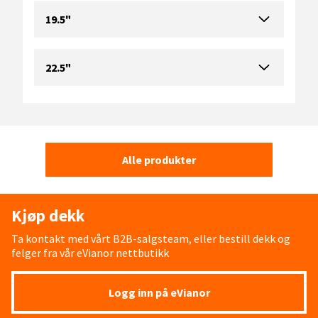
19.5"
22.5"
Alle produkter
Kjøp dekk
Ta kontakt med vårt B2B-salgsteam, eller bestill dekk og
felger fra vår eVianor nettbutikk
Logg inn på eVianor