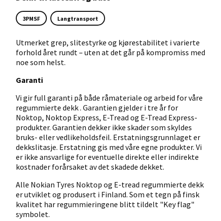
3PMSF
Langtransport
Utmerket grep, slitestyrke og kjørestabilitet i varierte
forhold året rundt – uten at det går på kompromiss med
noe som helst.
Garanti
Vi gir full garanti på både råmateriale og arbeid for våre
regummierte dekk . Garantien gjelder i tre år for
Noktop, Noktop Express, E-Tread og E-Tread Express-
produkter. Garantien dekker ikke skader som skyldes
bruks- eller vedlikeholdsfeil. Erstatningsgrunnlaget er
dekkslitasje. Erstatning gis med våre egne produkter. Vi
er ikke ansvarlige for eventuelle direkte eller indirekte
kostnader forårsaket av det skadede dekket.
Alle Nokian Tyres Noktop og E-tread regummierte dekk
er utviklet og produsert i Finland. Som et tegn på finsk
kvalitet har regummieringene blitt tildelt "Key flag"
symbolet.