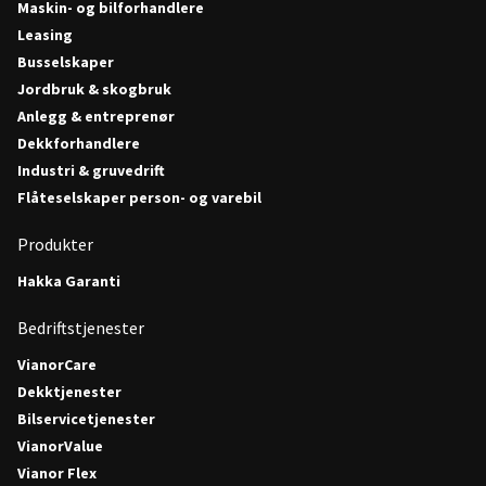
Maskin- og bilforhandlere
Leasing
Busselskaper
Jordbruk & skogbruk
Anlegg & entreprenør
Dekkforhandlere
Industri & gruvedrift
Flåteselskaper person- og varebil
Produkter
Hakka Garanti
Bedriftstjenester
VianorCare
Dekktjenester
Bilservicetjenester
VianorValue
Vianor Flex