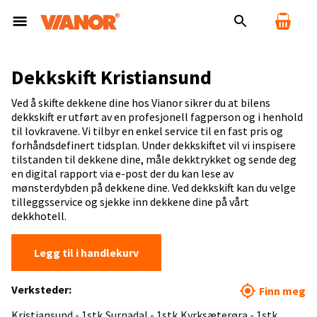
Dekkskift Kristiansund
Ved å skifte dekkene dine hos Vianor sikrer du at bilens
dekkskift er utført av en profesjonell fagperson og i henhold
til lovkravene. Vi tilbyr en enkel service til en fast pris og
forhåndsdefinert tidsplan. Under dekkskiftet vil vi inspisere
tilstanden til dekkene dine, måle dekktrykket og sende deg
en digital rapport via e-post der du kan lese av
mønsterdybden på dekkene dine. Ved dekkskift kan du velge
tilleggsservice og sjekke inn dekkene dine på vårt
dekkhotell.
Legg til i handlekurv
Verksteder:
Finn meg
Kristiansund - 1stk
Surnadal - 1stk
Kyrksæterøra - 1stk