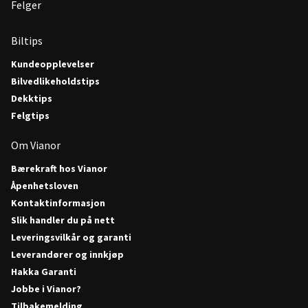
Felger
Biltips
Kundeopplevelser
Bilvedlikeholdstips
Dekktips
Felgtips
Om Vianor
Bærekraft hos Vianor
Åpenhetsloven
Kontaktinformasjon
Slik handler du på nett
Leveringsvilkår og garanti
Leverandører og innkjøp
Hakka Garanti
Jobbe i Vianor?
Tilbakemelding