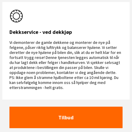
Dekkservice - ved dekkjøp
Vi demonterer de gamle dekkene og monterer de nye på
felgene, påser riktig lufttrykk og balanserer hjulene. Vi setter
deretter de nye hjulene på bilen din, slik at du er helt klar for en
fortsatt trygg reise! Denne tjenesten legges automatisk til når
du har lagt dekk eller felger i handlekurven. Vi sjekker selvsagt
at produktene i bestillingen din passer på bilen. Skulle vi
oppdage noen problemer, kontakter vi deg angående dette.
PS: Ikke glem å stramme hjulboltene etter ca 10 mil kjøring. Du
kan selvfølgelig komme innom oss så hjelper deg med
etterstrammingen - helt gratis.
Tilbud