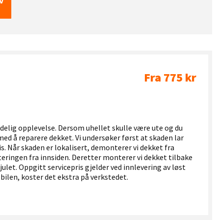
v
Fra 775 kr
jedelig opplevelse. Dersom uhellet skulle være ute og du
med å reparere dekket. Vi undersøker først at skaden lar
is. Når skaden er lokalisert, demonterer vi dekket fra
eringen fra innsiden. Deretter monterer vi dekket tilbake
ulet. Oppgitt servicepris gjelder ved innlevering av løst
å bilen, koster det ekstra på verkstedet.