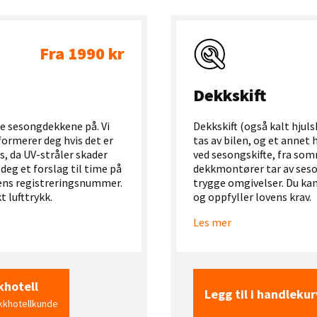
Fra 1990 kr
Dekkskift
re sesongdekkene på. Vi
Dekkskift (også kalt hjuls
formerer deg hvis det er
tas av bilen, og et annet 
s, da UV-stråler skader
ved sesongskifte, fra som
e deg et forslag til time på
dekkmontører tar av seson
ilens registreringsnummer.
trygge omgivelser. Du kan 
t lufttrykk.
og oppfyller lovens krav.
Les mer
khotell
Legg til i handlekur
ekkhotellkunde