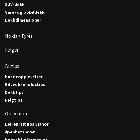
SUV-dekk
Vare- og bobildekk
Dekkdimensjoner
Nokian Tyres
Felger
Biltips
Kundeopplevelser
Bilvedlikeholdstips
Dekktips
Felgtips
Om Vianor
Bærekraft hos Vianor
Åpenhetsloven
Kontaktinformasjon