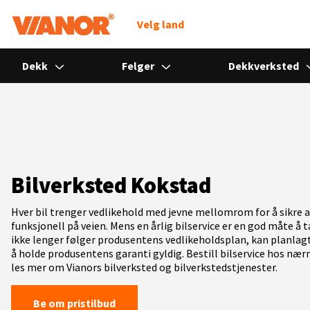
Søk
Velg land
Dekk
Felger
Dekkverksted
Bilverksted Kokstad
Hver bil trenger vedlikehold med jevne mellomrom for å sikre at
funksjonell på veien. Mens en årlig bilservice er en god måte å 
ikke lenger følger produsentens vedlikeholdsplan, kan planlagt
å holde produsentens garanti gyldig. Bestill bilservice hos nær
les mer om Vianors bilverksted og bilverkstedstjenester.
Be om pristilbud