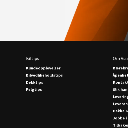
Biltips
Om Via
Kundeopplevelser
Bærekra
Bilvedlikeholdstips
Åpenhe
Dekktips
Kontak
Felgtips
Slik han
Leverin
Leveran
Hakka G
Jobbe i
Tilbake