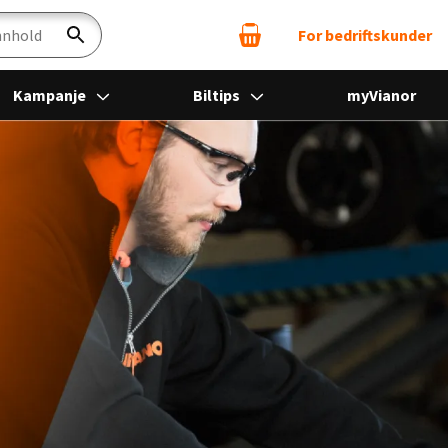
For bedriftskunder
Søk
Kampanje
Biltips
myVianor