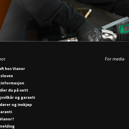
nor
For media
ft hos Vianor
tsloven
tinformasjon
dler du på nett
gsvilkår og garanti
dører og innkjøp
aranti
 Vianor?
melding