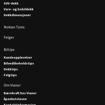
SUV-dekk
Vare- og bobildekk
Dekkdimensjoner
Nokian Tyres
Felger
Biltips
Kundeopplevelser
Bilvedlikeholdstips
Dekktips
Felgtips
Om Vianor
Bærekraft hos Vianor
Åpenhetsloven
Kontaktinformasjon