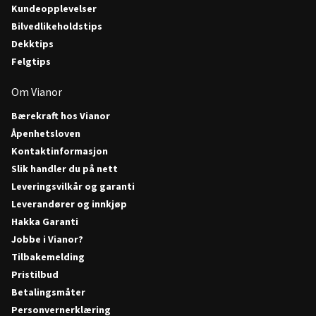
Kundeopplevelser
Bilvedlikeholdstips
Dekktips
Felgtips
Om Vianor
Bærekraft hos Vianor
Åpenhetsloven
Kontaktinformasjon
Slik handler du på nett
Leveringsvilkår og garanti
Leverandører og innkjøp
Hakka Garanti
Jobbe i Vianor?
Tilbakemelding
Pristilbud
Betalingsmåter
Personvernerklæring