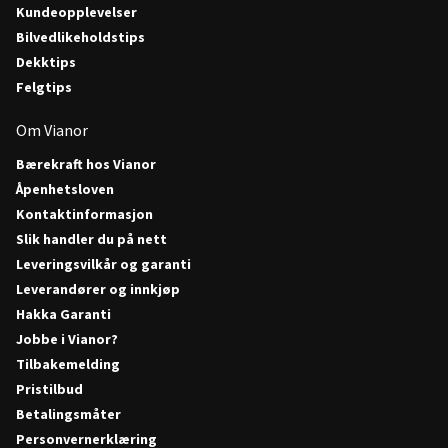
Kundeopplevelser
Bilvedlikeholdstips
Dekktips
Felgtips
Om Vianor
Bærekraft hos Vianor
Åpenhetsloven
Kontaktinformasjon
Slik handler du på nett
Leveringsvilkår og garanti
Leverandører og innkjøp
Hakka Garanti
Jobbe i Vianor?
Tilbakemelding
Pristilbud
Betalingsmåter
Personvernerklæring