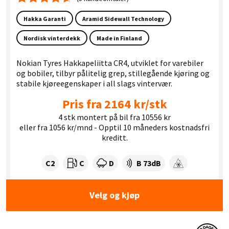
Gjennomsnittskarakter 4.6
Hakka Garanti
Aramid Sidewall Technology
Nordisk vinterdekk
Made in Finland
Nokian Tyres Hakkapeliitta CR4, utviklet for varebiler
og bobiler, tilbyr pålitelig grep, stillegående kjøring og
stabile kjøreegenskaper i all slags vintervær.
Pris fra 2164 kr/stk
4 stk montert på bil fra 10556 kr
eller fra 1056 kr/mnd - Opptil 10 måneders kostnadsfri
kreditt.
Dekklasse:
Drivstofforbruk:
Våtgrep:
Dekkstøy (dB):
C2
C
D
B 73dB
Snøgrep
Velg og kjøp