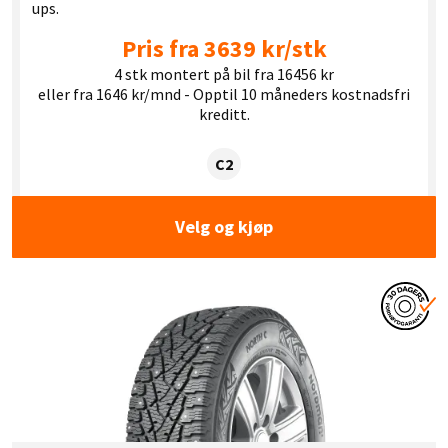
ups.
Pris fra 3639 kr/stk
4 stk montert på bil fra 16456 kr
eller fra 1646 kr/mnd - Opptil 10 måneders kostnadsfri
kreditt.
Dekklasse:
C2
Velg og kjøp