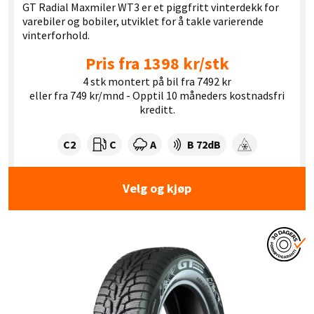
GT Radial Maxmiler WT3 er et piggfritt vinterdekk for
varebiler og bobiler, utviklet for å takle varierende
vinterforhold.
Pris fra 1398 kr/stk
4 stk montert på bil fra 7492 kr
eller fra 749 kr/mnd - Opptil 10 måneders kostnadsfri
kreditt.
Dekklasse:
Drivstofforbruk:
Våtgrep:
Dekkstøy (dB):
C2
C
A
B 72dB
Snøgrep
Velg og kjøp