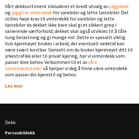
Vårt dekksortiment inkluderer et bredt utvalg av
piggdekk
og
piggfrie vinterdekk
for varebiler og lette lastebiler. Det
stilles høye krav til vinterdekk for varebiler og lette
lastebiler da dekket ikke bare skal gi et sikkert grep i
varierende værforhold; dekket skal også utvikles til å tåle
tung belastning og gi mange mil. Dette er spesielt viktig
hvis kjøretøyet brukes i arbeid, der eventuell nedetid kan
være svært kostbar. Uansett om du bruker kjøretøyet ditt til
yrkestrafikk eller til privat kjøring, har vi vinterdekk som
passer dine behov. Velkommen til et av
våre
serviceverksteder
så hjelper vi deg å finne sikre vinterdekk
som passer din kjørestil og behov.
Les mer
Dekk
Personbildekk