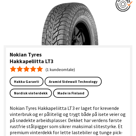
Nokian Tyres
Hakkapeliitta LT3
(1 kundeomtale)
Gjennomsnittskarakter 5.0
Hakka Garanti
Aramid Sidewall Technology
Nordisk vinterdekk
Made in Finland
Nokian Tyres Hakkapeliitta LT3 er laget for krevende
vinterbruk og er pålitelig og trygt både på isete veier og
på snødekte arbeidsplasser. Dekket har verdens første
rustfrie stålpigger som sikrer maksimal slitestyrke. Et
premium vinterdekk for lette lastebiler og tunge pick-