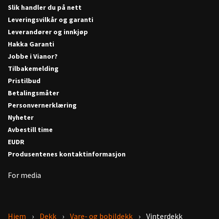
Slik handler du på nett
Leveringsvilkår og garanti
Leverandører og innkjøp
Hakka Garanti
Jobbe i Vianor?
Tilbakemelding
Pristilbud
Betalingsmåter
Personvernerklæring
Nyheter
Avbestill time
EUDR
Produsentenes kontaktinformasjon
For media
Hjem
Dekk
Vare- og bobildekk
Vinterdekk