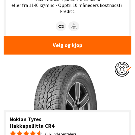
eller fra 1140 kr/mnd - Opptil 10 måneders kostnadsfri
kreditt.
Dekklasse:
C2
Snøgrep
Velg og kjøp
Nokian Tyres
Hakkapeliitta CR4
(5 kundeomtaler)