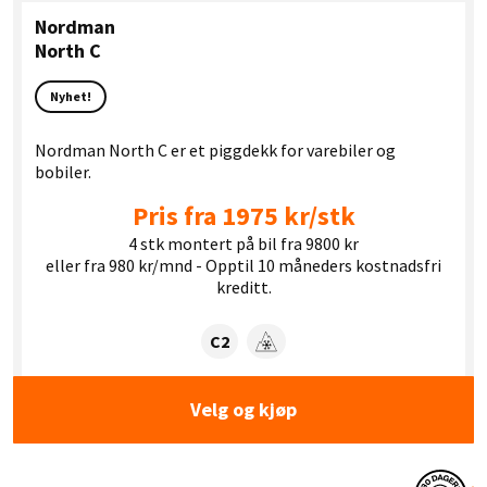
Nordman
North C
Nyhet!
Nordman North C er et piggdekk for varebiler og
bobiler.
Pris fra 1975 kr/stk
4 stk montert på bil fra 9800 kr
eller fra 980 kr/mnd - Opptil 10 måneders kostnadsfri
kreditt.
Dekklasse:
C2
Snøgrep
Velg og kjøp