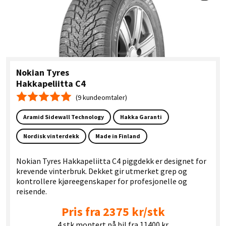
Nokian Tyres
Hakkapeliitta C4
(9 kundeomtaler)
Gjennomsnittskarakter 5.0
Aramid Sidewall Technology
Hakka Garanti
Nordisk vinterdekk
Made in Finland
Nokian Tyres Hakkapeliitta C4 piggdekk er designet for
krevende vinterbruk. Dekket gir utmerket grep og
kontrollere kjøreegenskaper for profesjonelle og
reisende.
Pris fra 2375 kr/stk
4 stk montert på bil fra 11400 kr