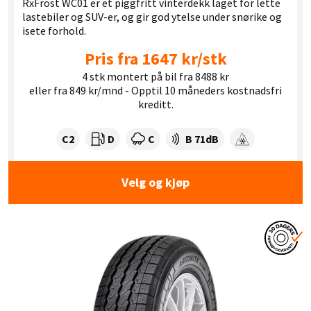
RxFrost WC01 er et piggfritt vinterdekk laget for lette
lastebiler og SUV-er, og gir god ytelse under snørike og
isete forhold.
Pris fra 1647 kr/stk
4 stk montert på bil fra 8488 kr
eller fra 849 kr/mnd - Opptil 10 måneders kostnadsfri
kreditt.
Dekklasse:
Drivstofforbruk:
Våtgrep:
Dekkstøy (dB):
C2
D
C
B 71dB
Snøgrep
Velg og kjøp