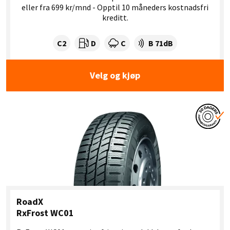
eller fra 699 kr/mnd - Opptil 10 måneders kostnadsfri
kreditt.
Dekklasse:
Drivstofforbruk:
Våtgrep:
Dekkstøy (dB):
C2
D
C
B 71dB
Velg og kjøp
RoadX
RxFrost WC01