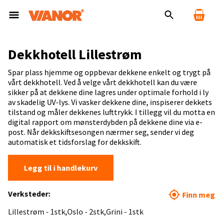
Dekkhotell Lillestrøm
Spar plass hjemme og oppbevar dekkene enkelt og trygt på
vårt dekkhotell. Ved å velge vårt dekkhotell kan du være
sikker på at dekkene dine lagres under optimale forhold i ly
av skadelig UV-lys. Vi vasker dekkene dine, inspiserer dekkets
tilstand og måler dekkenes lufttrykk. I tillegg vil du motta en
digital rapport om mønsterdybden på dekkene dine via e-
post. Når dekkskiftsesongen nærmer seg, sender vi deg
automatisk et tidsforslag for dekkskift.
Legg til i handlekurv
Verksteder:
Finn meg
Lillestrøm - 1stk
Oslo - 2stk
Grini - 1stk