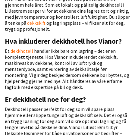
gjennom hele året. Som et lokalt og pålitelig dekkhotell i
Lillestrøm sørger vi for at dekkene dine lagres tørt og riktig,
med jevn temperatur og kontrollert luftfuktighet. Du slipper
å tenke på
dekkskift
og lagringsplass – vi fikser alt for deg,
trygt og profesjonelt.
Hva inkluderer dekkhotell hos Vianor?
Et
dekkhotell
handler ikke bare om lagring – det er en
komplett tjeneste. Hos Vianor inkluderer det dekkskift,
maskinvask av dekkene, kontroll av lufttrykk og
mønsterdybde, samt vurdering av dekkslitasje før
montering. Vi gir deg beskjed dersom dekkene bør byttes, og
hjelper deg gjerne med nye. Alt håndteres av våre erfarne
fagfolk med ekspertise på bil og dekk.
Er dekkhotell noe for deg?
Dekkhotell passer perfekt for deg som vil spare plass
hjemme eller slippe tunge løft og dekkskift selv. Det er også
en trygg løsning for deg som vil sikre optimal lagring og få
lengre levetid på dekkene dine. Vianor Lillestrøm tilbyr
fleksible løsninger for både privatpersoner og bedrifter –