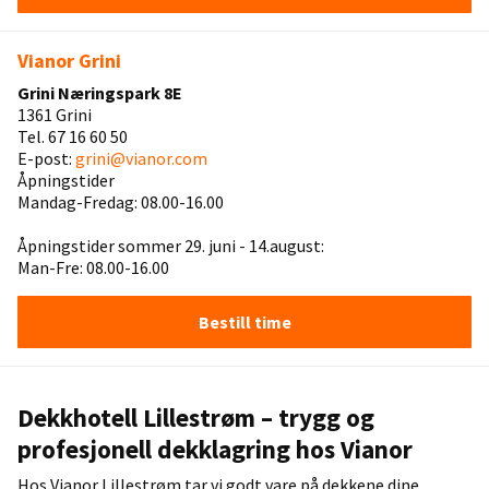
Vianor Grini
Grini Næringspark 8E
1361 Grini
Tel. 67 16 60 50
E-post:
grini@vianor.com
Åpningstider
Mandag-Fredag: 08.00-16.00
Åpningstider sommer 29. juni - 14.august:
Man-Fre: 08.00-16.00
Bestill time
Dekkhotell Lillestrøm – trygg og
profesjonell dekklagring hos Vianor
Hos Vianor Lillestrøm tar vi godt vare på dekkene dine