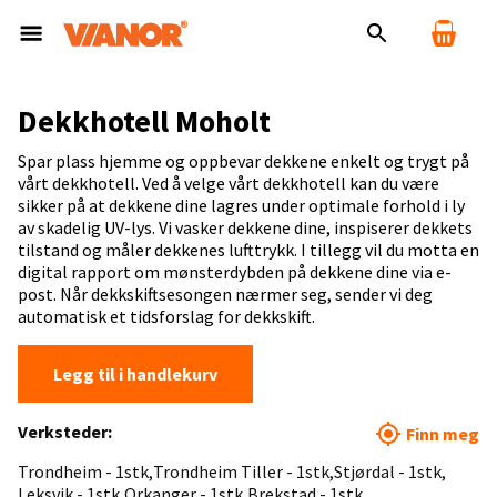
Dekkhotell Moholt
Spar plass hjemme og oppbevar dekkene enkelt og trygt på
vårt dekkhotell. Ved å velge vårt dekkhotell kan du være
sikker på at dekkene dine lagres under optimale forhold i ly
av skadelig UV-lys. Vi vasker dekkene dine, inspiserer dekkets
tilstand og måler dekkenes lufttrykk. I tillegg vil du motta en
digital rapport om mønsterdybden på dekkene dine via e-
post. Når dekkskiftsesongen nærmer seg, sender vi deg
automatisk et tidsforslag for dekkskift.
Legg til i handlekurv
Verksteder:
Finn meg
Trondheim - 1stk
Trondheim Tiller - 1stk
Stjørdal - 1stk
Leksvik - 1stk
Orkanger - 1stk
Brekstad - 1stk