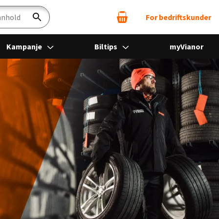
For bedriftskunder
Søk
Kampanje
Biltips
myVianor