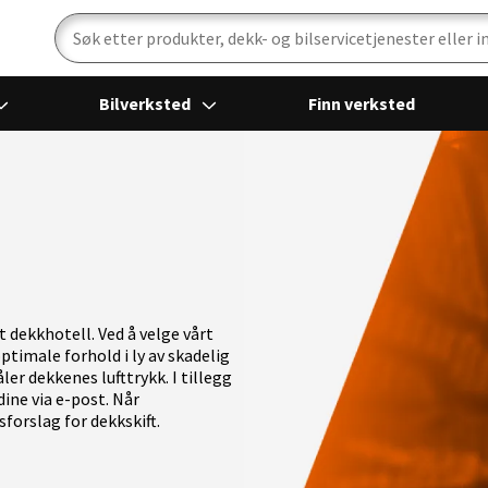
Bilverksted
Finn verksted
 dekkhotell. Ved å velge vårt
ptimale forhold i ly av skadelig
ler dekkenes lufttrykk. I tillegg
ine via e-post. Når
forslag for dekkskift.