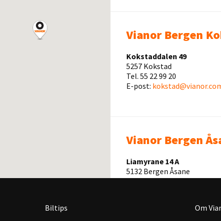
Vianor Bergen Ko
Kokstaddalen 49
5257 Kokstad
Tel. 55 22 99 20
E-post:
kokstad@vianor.co
Vianor Bergen Ås
Liamyrane 14 A
5132 Bergen Åsane
Tel. 55 19 94 40
E-post:
asane@vianor.com
Biltips
Om Via