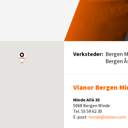
Verksteder:
Bergen M
Bergen Ås
Vianor Bergen Mi
Minde Allè 35
5068 Bergen Minde
Tel. 55 59 62 30
E-post:
minde@vianor.com