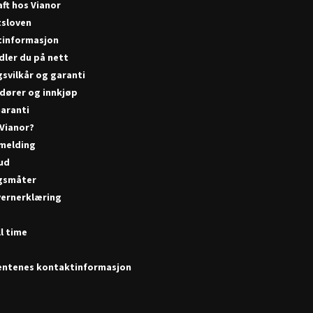
ft hos Vianor
tsloven
tner)
tinformasjon
Bestill time
dler du på nett
Åpningstider
gsvilkår og garanti
Mandag - Fredag kl. 08:00-16:30
Lørdag stengt
dører og innkjøp
aranti
 Vianor?
melding
bud
gsmåter
ernerklæring
r
l time
ntenes kontaktinformasjon