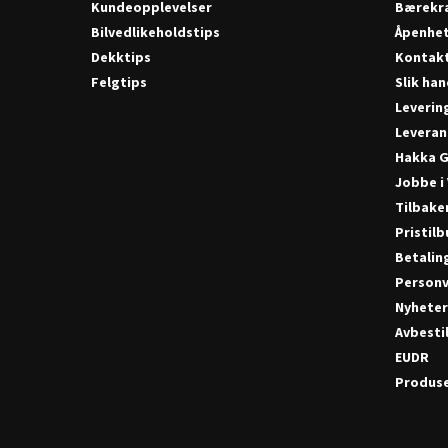
Kundeopplevelser
Bærekra
Bilvedlikeholdstips
Åpenhe
Vianor Sotra (Par
Dekktips
Kontak
Felgtips
Slik han
Tellnes Næringspark 28
Leverin
5357 Fjell
Tel. 56 33 10 00
Leveran
E-post:
Hakka G
post@tellnesautosenter.no
Jobbe i
Tilbake
Pristil
Betalin
Personv
Nyhete
Avbestil
EUDR
Produse