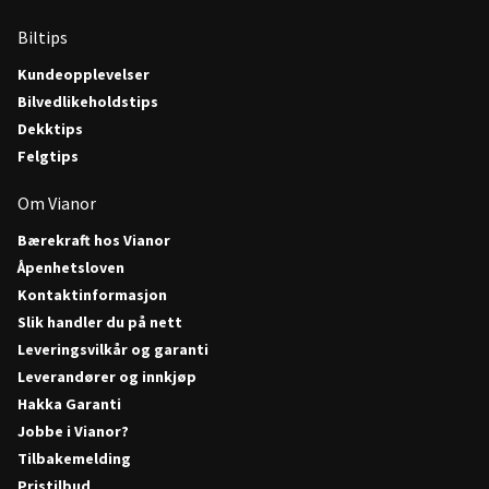
Biltips
Kundeopplevelser
Bilvedlikeholdstips
Dekktips
Felgtips
Om Vianor
Bærekraft hos Vianor
Åpenhetsloven
Kontaktinformasjon
Slik handler du på nett
Leveringsvilkår og garanti
Leverandører og innkjøp
Hakka Garanti
Jobbe i Vianor?
Tilbakemelding
Pristilbud