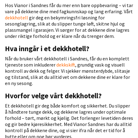
Hos Vianor i Sandnes får du mer enn bare oppbevaring – vi tar
vare på dekkene dine med fagkunnskap og lang erfaring. Vårt
dekkhotell
gir deg en bekymringsfri løsning for
sesonglagring, slik at du slipper tunge løft, skitne hjul og
plassmangel i garasjen. Vi sørger for at dekkene dine lagres
under riktige forhold og er klare når du trenger dem.
Hva inngår i et dekkhotell?
Når du bruker vårt dekkhotell i Sandnes, får du en komplett
tjeneste som inkluderer
dekkskift
, grundig vask og visuell
kontroll av dekk og felger. Vi sjekker mønsterdybde, slitasje
og tilstand, slik at du alltid vet om dekkene dine er klare for
en ny sesong.
Hvorfor velge vårt dekkhotell?
Et dekkhotell gir deg både komfort og sikkerhet. Du slipper
å håndtere tunge dekk, og dekkene lagres under optimale
forhold – tørt, mørkt og kjølig. Det forlenger levetiden deres
og gir bedre kjøresikkerhet. Med Vianor Sandnes har du alltid
kontroll på dekkene dine, og vi sier ifra når det er tid for å
bytte eller om noe bør vurderes.