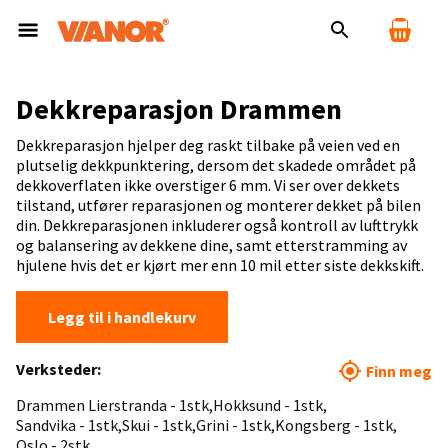
Dekkreparasjon Drammen
Dekkreparasjon hjelper deg raskt tilbake på veien ved en
plutselig dekkpunktering, dersom det skadede området på
dekkoverflaten ikke overstiger 6 mm. Vi ser over dekkets
tilstand, utfører reparasjonen og monterer dekket på bilen
din. Dekkreparasjonen inkluderer også kontroll av lufttrykk
og balansering av dekkene dine, samt etterstramming av
hjulene hvis det er kjørt mer enn 10 mil etter siste dekkskift.
Legg til i handlekurv
Verksteder:
Finn meg
Drammen Lierstranda - 1stk
Hokksund - 1stk
Sandvika - 1stk
Skui - 1stk
Grini - 1stk
Kongsberg - 1stk
Oslo - 2stk