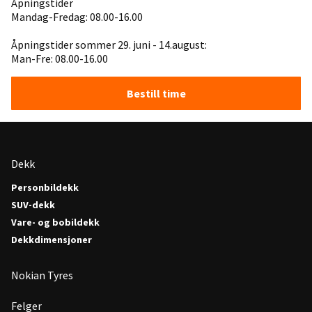
Åpningstider
Mandag-Fredag: 08.00-16.00
Åpningstider sommer 29. juni - 14.august:
Man-Fre: 08.00-16.00
Bestill time
Dekk
Personbildekk
SUV-dekk
Vare- og bobildekk
Dekkdimensjoner
Nokian Tyres
Felger