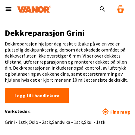
Dekkreparasjon Grini
Dekkreparasjon hjelper deg raskt tilbake på veien ved en
plutselig dekkpunktering, dersom det skadede området på
dekkoverflaten ikke overstiger 6 mm. Vi ser over dekkets
tilstand, utfører reparasjonen og monterer dekket på bilen
din. Dekkreparasjonen inkluderer også kontroll av lufttrykk
og balansering av dekkene dine, samt etterstramming av
hjulene hvis det er kjørt mer enn 10 mil etter siste dekkskift.
Legg til i handlekurv
Verksteder:
Finn meg
Grini - 1stk
Oslo - 2stk
Sandvika - 1stk
Skui - 1stk