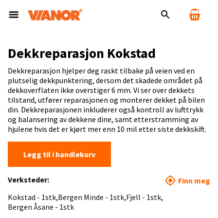
Dekkreparasjon Kokstad
Dekkreparasjon hjelper deg raskt tilbake på veien ved en
plutselig dekkpunktering, dersom det skadede området på
dekkoverflaten ikke overstiger 6 mm. Vi ser over dekkets
tilstand, utfører reparasjonen og monterer dekket på bilen
din. Dekkreparasjonen inkluderer også kontroll av lufttrykk
og balansering av dekkene dine, samt etterstramming av
hjulene hvis det er kjørt mer enn 10 mil etter siste dekkskift.
Legg til i handlekurv
Verksteder:
Finn meg
Kokstad - 1stk
Bergen Minde - 1stk
Fjell - 1stk
Bergen Åsane - 1stk