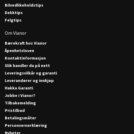
Bilvedlikeholdstips
Dekktips
Felgtips
Om Vianor
Bærekraft hos Vianor
Åpenhetsloven
Kontaktinformasjon
Slik handler du på nett
Leveringsvilkår og garanti
Leverandører og innkjøp
Hakka Garanti
Jobbe i Vianor?
Tilbakemelding
Pristilbud
Betalingsmåter
Personvernerklæring
Nyheter