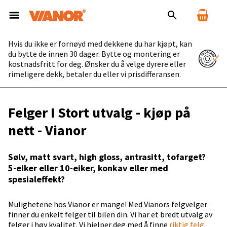
Hvis du ikke er fornøyd med dekkene du har kjøpt, kan
du bytte de innen 30 dager. Bytte og montering er
kostnadsfritt for deg. Ønsker du å velge dyrere eller
rimeligere dekk, betaler du eller vi prisdifferansen.
Felger I Stort utvalg - kjøp på
nett - Vianor
Sølv, matt svart, high gloss, antrasitt, tofarget?
5-eiker eller 10-eiker, konkav eller med
spesialeffekt?
Mulighetene hos Vianor er mange! Med Vianors felgvelger
finner du enkelt felger til bilen din. Vi har et bredt utvalg av
felger i høy kvalitet. Vi hjelper deg med å finne
riktig felg