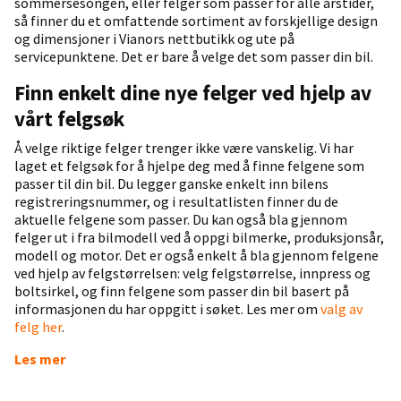
sommersesongen, eller felger som passer for alle årstider,
så finner du et omfattende sortiment av forskjellige design
og dimensjoner i Vianors nettbutikk og ute på
servicepunktene. Det er bare å velge det som passer din bil.
Finn enkelt dine nye felger ved hjelp av
vårt felgsøk
Å velge riktige felger trenger ikke være vanskelig. Vi har
laget et felgsøk for å hjelpe deg med å finne felgene som
passer til din bil. Du legger ganske enkelt inn bilens
registreringsnummer, og i resultatlisten finner du de
aktuelle felgene som passer. Du kan også bla gjennom
felger ut i fra bilmodell ved å oppgi bilmerke, produksjonsår,
modell og motor. Det er også enkelt å bla gjennom felgene
ved hjelp av felgstørrelsen: velg felgstørrelse, innpress og
boltsirkel, og finn felgene som passer din bil basert på
informasjonen du har oppgitt i søket. Les mer om
valg av
felg her
.
Les mer