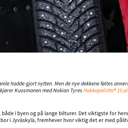
gamle hadde gjort nytten. Men de nye dekkene føltes anne
 kjører
Kuosmanen
med
Nokian
Tyres
Hakkapeliitta
® 10 p
både i byen og på lange bilturer. Det viktigste for hen
 i Jyväskylä, fremhever hvor viktig det er med pålite