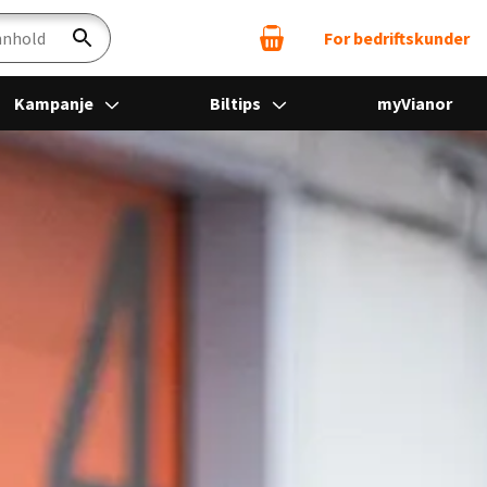
For bedriftskunder
Søk
Kampanje
Biltips
myVianor