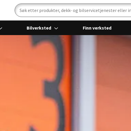
Bilverksted
Finn verksted