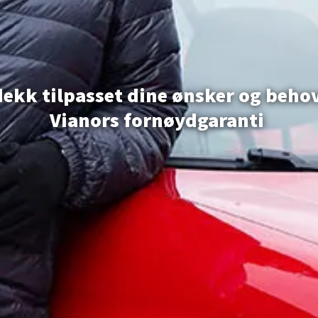
dekk tilpasset dine
ønsker
og beho
Vianors
fornøydgaranti