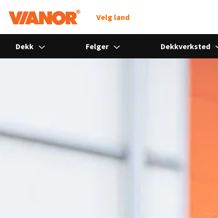
Søk
Velg land
Dekk
Felger
Dekkverksted