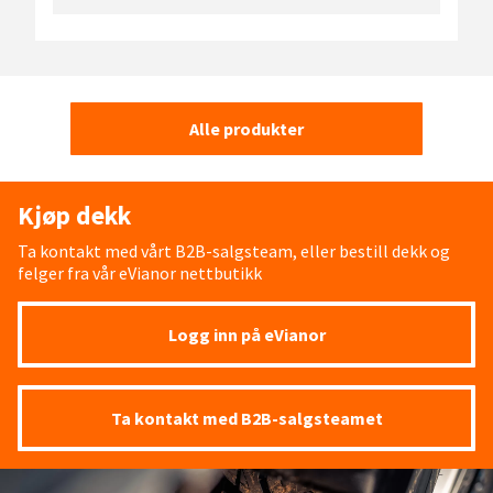
Alle produkter
Kjøp dekk
Ta kontakt med vårt B2B-salgsteam, eller bestill dekk og
felger fra vår eVianor nettbutikk
Logg inn på eVianor
Ta kontakt med B2B-salgsteamet