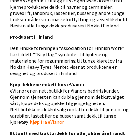
innen skogbruk. I tillegg til skogbruksdekk omfatter
kjerneproduktene dekk til havner og terminaler,
gruvedrift, landbruk, lastebiler, busser og andre tunge
bruksområder som masseforflytting og veivedlikehold.
Nesten alle tunge dekk produseres i Nokia i Finland.
Produsert i Finland
Den Finske foreningen “Association for Finnish Work”
har tildelt ""Key flag” symbolet til hjulene og
materialene for regummiering til tunge kjøretøy fra
Nokian Heavy Tyres. Merket viser at produktene er
designet og produsert i Finland.
Kjøp dekkene enkelt hos eVianor
eVianor er en nettbutikk for Vianors bedriftskunder.
Gjennom tjenesten kan du bla gjennom dekkutvalget
vårt, kjøpe dekk og sjekke tilgjengeligheten.
Nettbutikkens dekkutvalg omfatter dekk til person- og
varebiler, lastebiler og busser samt dekk til tunge
kjøretøy.
Kjøp fra eVianor
Ett sett med traktordekk for alle jobber året rundt