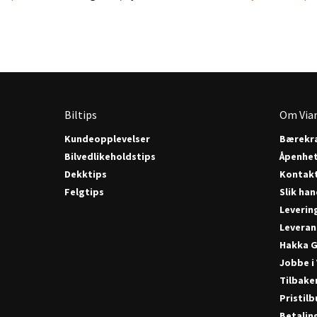
Biltips
Om Via
Kundeopplevelser
Bærekra
Bilvedlikeholdstips
Åpenhe
Dekktips
Kontak
Felgtips
Slik han
Leverin
Leveran
Hakka G
Jobbe i
Tilbake
Pristil
Betalin