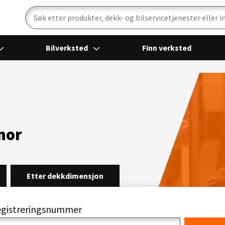
Bilverksted
Finn verksted
anor
Etter dekkdimensjon
registreringsnummer