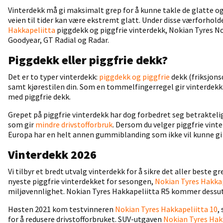
Vinterdekk må gi maksimalt grep for å kunne takle de glatte og 
veien til tider kan være ekstremt glatt. Under disse værforholde
Hakkapeliitta
piggdekk og piggfrie vinterdekk, Nokian Tyres No
Goodyear, GT Radial og Radar.
Piggdekk eller piggfrie dekk?
Det er to typer vinterdekk:
piggdekk og piggfrie
dekk (friksjons
samt kjørestilen din. Som en tommelfingerregel gir vinterdekk
med piggfrie dekk.
Grepet på piggfrie vinterdekk har dog forbedret seg betraktelig
som gir
mindre drivstofforbruk
. Dersom du velger piggfrie vint
Europa har en helt annen gummiblanding som ikke vil kunne gi t
Vinterdekk 2026
Vi tilbyr et bredt utvalg vinterdekk for å sikre det aller beste
nyeste piggfrie vinterdekket for sesongen,
Nokian Tyres Hakkap
miljøvennlighet. Nokian Tyres Hakkapeliitta R5 kommer dessu
Høsten 2021 kom testvinneren
Nokian Tyres Hakkapeliitta 10
,
for å redusere drivstofforbruket. SUV-utgaven
Nokian Tyres Hak