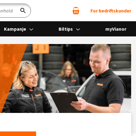
For bedriftskunder
Søk
Kampanje
Biltips
myVianor