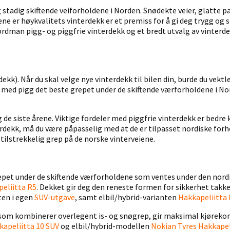
stadig skiftende veiforholdene i Norden. Snødekte veier, glatte p
ne er høykvalitets vinterdekk er et premiss for å gi deg trygg og s
rdman pigg- og piggfrie vinterdekk og et bredt utvalg av vinterd
dekk). Når du skal velge nye vinterdekk til bilen din, burde du vek
 med pigg det beste grepet under de skiftende værforholdene i N
 de siste årene. Viktige fordeler med piggfrie vinterdekk er bedr
erdekk, må du være påpasselig med at de er tilpasset nordiske forho
ilstrekkelig grep på de norske vinterveiene.
 grepet under de skiftende værforholdene som ventes under den nord
eliitta R5
. Dekket gir deg den reneste formen for sikkerhet takke
ten i egen
SUV-utgave
, samt elbil/hybrid-varianten
Hakkapeliitta 
 som kombinerer overlegent is- og snøgrep, gir maksimal kjøreko
kapeliitta 10 SUV
og elbil/hybrid-modellen
Nokian Tyres Hakkapel