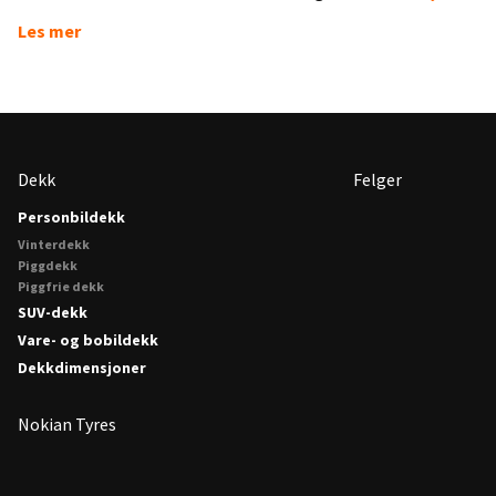
Les mer
Dekk
Felger
Personbildekk
Vinterdekk
Piggdekk
Piggfrie dekk
SUV-dekk
Vare- og bobildekk
Dekkdimensjoner
Nokian Tyres