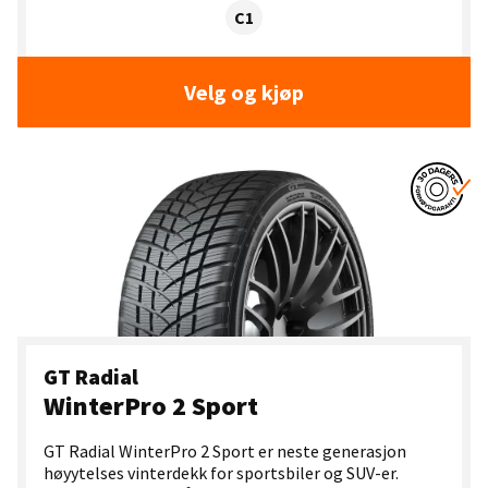
Dekklasse:
C1
Velg og kjøp
GT Radial
WinterPro 2 Sport
GT Radial WinterPro 2 Sport er neste generasjon
høyytelses vinterdekk for sportsbiler og SUV-er.