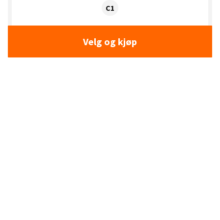
Dekklasse:
C1
Velg og kjøp