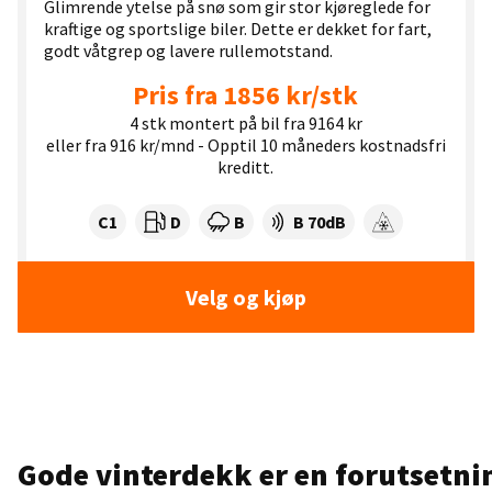
Glimrende ytelse på snø som gir stor kjøreglede for
kraftige og sportslige biler. Dette er dekket for fart,
godt våtgrep og lavere rullemotstand.
Pris fra 1856 kr/stk
4 stk montert på bil fra 9164 kr
eller fra 916 kr/mnd - Opptil 10 måneders kostnadsfri
kreditt.
Dekklasse:
Drivstofforbruk:
Våtgrep:
Dekkstøy (dB):
C1
D
B
B 70dB
Snøgrep
Velg og kjøp
Gode ​​vinterdekk er en forutsetni