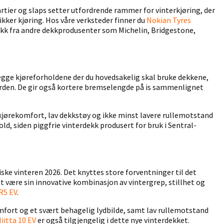
artier og slaps setter utfordrende rammer for vinterkjøring, der
ikker kjøring. Hos våre verksteder finner du
Nokian Tyres
ekk fra andre dekkprodusenter som Michelin, Bridgestone,
tlegge kjøreforholdene der du hovedsakelig skal bruke dekkene,
orden. De gir også kortere bremselengde på is sammenlignet
e kjørekomfort, lav dekkstøy og ikke minst lavere rullemotstand
ld, siden piggfrie vinterdekk produsert for bruk i Sentral-
iske vinteren 2026. Det knyttes store forventninger til det
t være sin innovative kombinasjon av vintergrep, stillhet og
R5 EV
.
mfort og et svært behagelig lydbilde, samt lav rullemotstand
iitta 10 EV
er også tilgjengelig i dette nye vinterdekket.