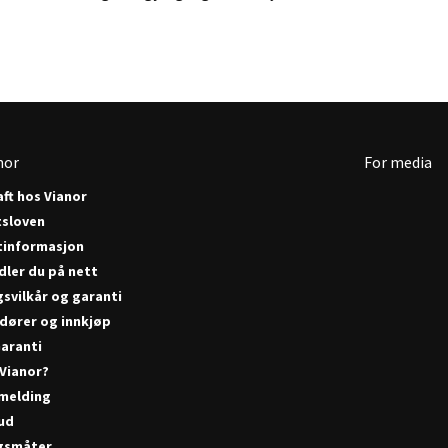
nor
For media
ft hos Vianor
tsloven
tinformasjon
dler du på nett
gsvilkår og garanti
dører og innkjøp
aranti
 Vianor?
melding
bud
gsmåter