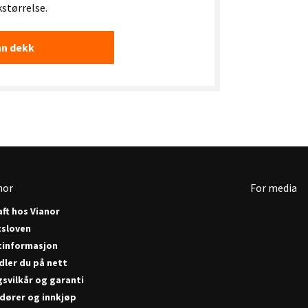
kstørrelse.
nn dekk
nor
For media
ft hos Vianor
tsloven
tinformasjon
dler du på nett
gsvilkår og garanti
dører og innkjøp