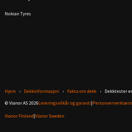
Nokian Tyres
Hjem
Dekkinformasjon
Fakta om dekk
Dekktester er
© Vianor AS 2026
Leveringsvilkår og garanti
|
Personvernerklæri
Vianor Finland
|
Vianor Sweden