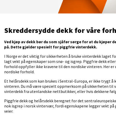
Skreddersydde dekk for våre for
Ved kjøp av dekk bør du som sjåfør sørge for at du kjøper d
på. Dette gjelder spesielt for piggfrie vinterdekk.
I
Norge
er det viktig for sikkerheten å bruke vinterdekk laget f
lagt vekt på egenskaper som snø- og isgrep. Piggfrie dekk elle
forhold oppfyller ikke kravene til den nordiske vinteren. Her er
nordiske forhold.
Et helårsdekk som kan brukes i Sentral-Europa, er ikke trygt å 
vinteren. Du må være spesielt oppmerksom på sikkerheten til v
vinterdekk fra utenlandske nettbutikker, eller hvis dekkene fø
Piggfrie dekk og helårsdekk beregnet for det sentraleuropeisk
nok isgrep i
norsk
vintervær, fordi egenskapene legger vekt på
veier.