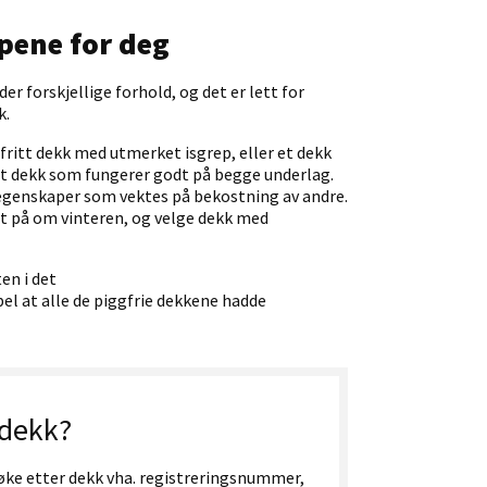
pene for deg
er forskjellige forhold, og det er lett for
k.
fritt dekk med utmerket isgrep, eller et dekk
 et dekk som fungerer godt på begge underlag.
 egenskaper som vektes på bekostning av andre.
st
på
om vinteren, og velge dekk med
ten i
det
el at alle de piggfrie dekkene hadde
 dekk?
øke etter dekk vha. registreringsnummer,