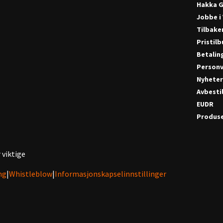
Hakka G
Jobbe i
Tilbake
Pristil
Betalin
Personv
Nyhete
Avbestil
EUDR
Produse
 viktige
ng
|
Whistleblow
|
Informasjonskapselinnstillinger