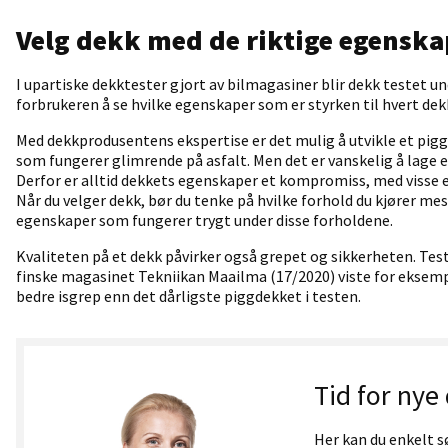
Velg
dekk med de riktige egenska
I upartiske
dekk
tester gjort av bilmagasiner blir dekk testet und
forbrukeren å se hvilke egenskaper som er styrken til hvert dek
Med dekkprodusentens ekspertise er det mulig å utvikle et pigg
som fungerer glimrende på asfalt. Men det er vanskelig å lage
Derfor er alltid dekkets egenskaper et kompromiss, med visse
Når du velger dekk, bør du tenke på hvilke forhold du kjører me
egenskaper som fungerer trygt under disse forholdene.
Kvaliteten på et dekk påvirker også grepet og sikkerheten. Tes
finske
magasinet
Tekniikan
Maailma
(17/2020) viste for eksemp
bedre
isgrep
enn det dårligste piggdekket i testen.
Tid for nye
Her kan du enkelt s