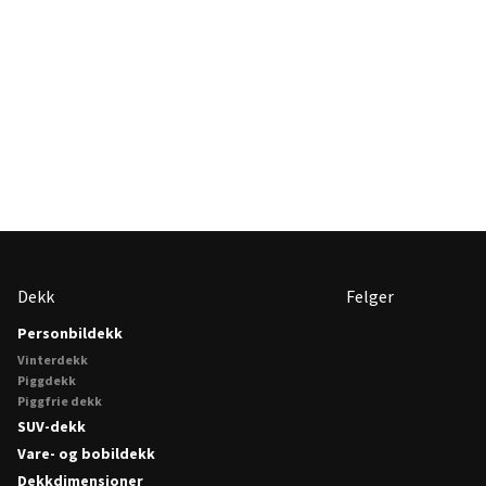
Dekk
Felger
Personbildekk
Vinterdekk
Piggdekk
Piggfrie dekk
SUV-dekk
Vare- og bobildekk
Dekkdimensjoner