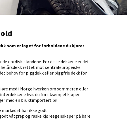
hold
ekk som er laget for forholdene du kjører
or de nordiske landene. For disse dekkene er det
r helårsdekk rettet mot sentraleuropeiske
 det behov for piggdekk eller piggfrie dekk for
kjøre med i
Norge h
verken om sommeren eller
interdekkene hvis du for eksempel kjøper
lger med en bruktimportert bil.
e markedet har ikke godt
 godt våtgrep og raske kjøreegenskaper på bare