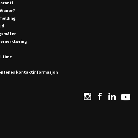
aranti
 Vianor?
melding
bud
gsmåter
ernerklæring
r
l time
ntenes kontaktinformasjon