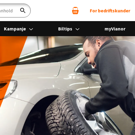
For bedriftskunder
Søk
Kampanje
Biltips
myVianor