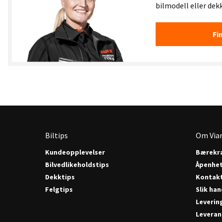
bilmodell eller dek
Fi
Biltips
Om Via
Kundeopplevelser
Bærekra
Bilvedlikeholdstips
Åpenhe
Dekktips
Kontak
Felgtips
Slik han
Leverin
Leveran