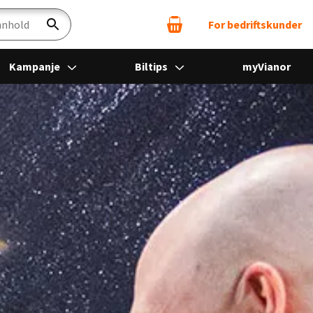
For bedriftskunder
Søk
Kampanje
Biltips
myVianor