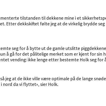
nterte tilstanden til dekkene mine i et sikkerhetsper
et. Etter dekkskiftet følte jeg at de virkelig brydde s
emte seg for å bytte ut de gamle utslitte piggdekken
 hun å gå for det pålitelige merket som er kjent for s
ntet vending: ikke lenge etter bestemte Holk seg for å 
så jeg at de ikke ville være optimale på de lange snøde
i nord da vi flyttet», sier Holk.