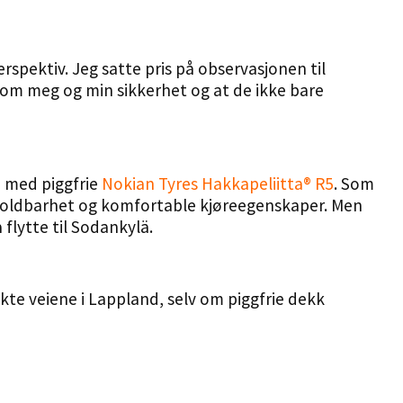
spektiv. Jeg satte pris på observasjonen til
eg om meg og min sikkerhet og at de ikke bare
e med piggfrie
Nokian Tyres Hakkapeliitta® R5
. Som
in holdbarhet og komfortable kjøreegenskaper. Men
flytte til Sodankylä.
kte veiene i Lappland, selv om piggfrie dekk