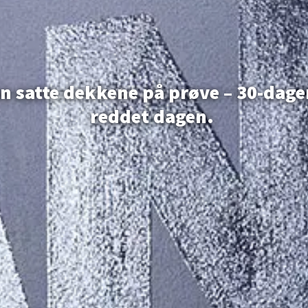
on satte dekkene på prøve – 30-dag
reddet dagen.