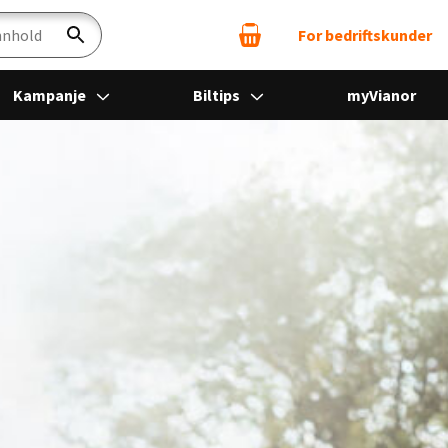
For bedriftskunder
Søk
Kampanje
Biltips
myVianor