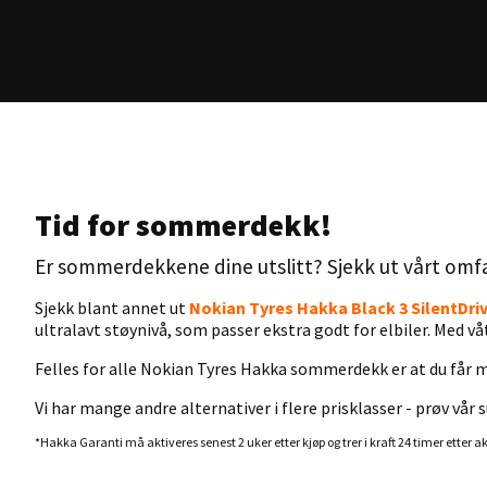
Tid for sommerdekk!
Er sommerdekkene dine utslitt? Sjekk ut vårt omfat
Sjekk blant annet ut
Nokian Tyres Hakka Black 3 SilentDri
ultralavt støynivå, som passer ekstra godt for elbiler. Med vå
Felles for alle Nokian Tyres Hakka sommerdekk er at du får 
Vi har mange andre alternativer i flere prisklasser - prøv vår
*Hakka Garanti må aktiveres senest 2 uker etter kjøp og trer i kraft 24 timer etter ak