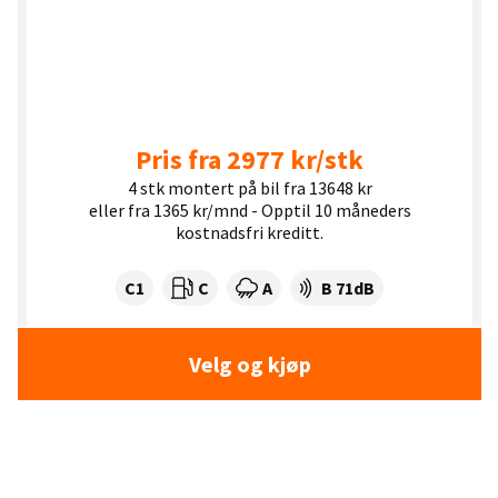
Pris fra 2977 kr/stk
4 stk montert på bil fra 13648 kr
eller fra 1365 kr/mnd - Opptil 10 måneders
kostnadsfri kreditt.
Dekklasse:
Drivstofforbruk:
Våtgrep:
Dekkstøy (dB):
C1
C
A
B 71dB
Velg og kjøp