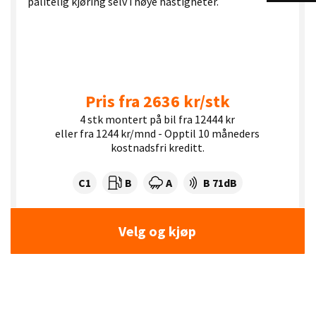
pålitelig kjøring selv i høye hastigheter.
Pris fra 2636 kr/stk
4 stk montert på bil fra 12444 kr
eller fra 1244 kr/mnd - Opptil 10 måneders
kostnadsfri kreditt.
Dekklasse:
Drivstofforbruk:
Våtgrep:
Dekkstøy (dB):
C1
B
A
B 71dB
Velg og kjøp