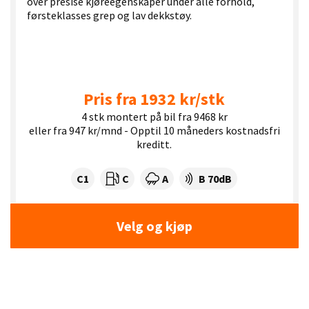
over presise kjøreegenskaper under alle forhold,
førsteklasses grep og lav dekkstøy.
Pris fra 1932 kr/stk
4 stk montert på bil fra 9468 kr
eller fra 947 kr/mnd - Opptil 10 måneders kostnadsfri
kreditt.
Dekklasse:
Drivstofforbruk:
Våtgrep:
Dekkstøy (dB):
C1
C
A
B 70dB
Velg og kjøp