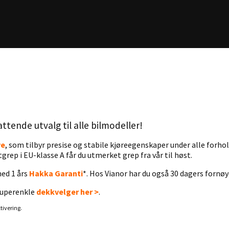
tende utvalg til alle bilmodeller!
ve
, som tilbyr presise og stabile kjøreegenskaper under alle forh
tgrep i EU-klasse A får du utmerket grep fra vår til høst.
med 1 års
Hakka
Garanti
*. Hos Vianor har du også 30 dagers fornøy
 superenkle
dekkvelger her >
.
tivering.