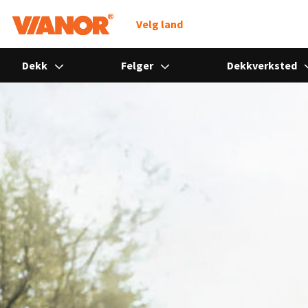
Søk
Velg land
Dekk
Felger
Dekkverksted