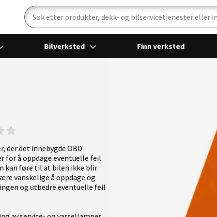
Bilverksted
Finn verksted
er, der det innebygde OBD-
for å oppdage eventuelle feil.
an føre til at bilen ikke blir
være vanskelige å oppdage og
kingen og utbedre eventuelle feil
ing av service- og varsellamper,