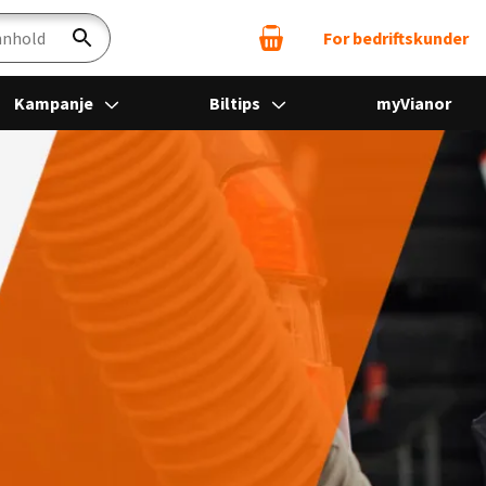
For bedriftskunder
Søk
Kampanje
Biltips
myVianor