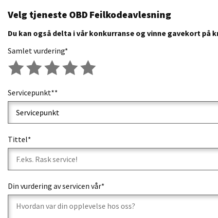
Velg tjeneste OBD Feilkodeavlesning
Du kan også delta i vår konkurranse og vinne gavekort på kr
Samlet vurdering*
Dårlig
Mindre bra
Gjennomsnittlig
Bra
Utmerket
Servicepunkt**
Tittel*
Din vurdering av servicen vår*