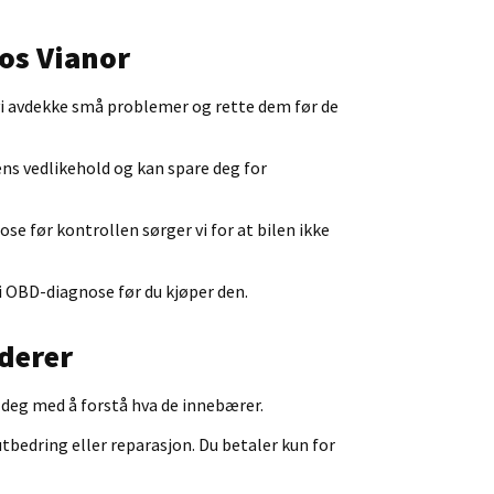
os Vianor
n vi avdekke små problemer og rette dem før de
lens vedlikehold og kan spare deg for
e før kontrollen sørger vi for at bilen ikke
fri OBD-diagnose før du kjøper den.
uderer
er deg med å forstå hva de innebærer.
 utbedring eller reparasjon. Du betaler kun for