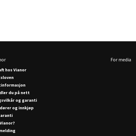
nor
For media
ft hos Vianor
tsloven
tinformasjon
dler du på nett
gsvilkår og garanti
dører og innkjøp
aranti
 Vianor?
melding