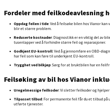
Fordeler med feilkodeavlesning h
Oppdag feilen i tide
: Ved å feilsøke bilen hos Vianor ka
blir et større problem.
Reduserte kostnader
: Diagnostikk er en viktig del av bi
tusenlapper ved å forhindre større feil og reparasjoner.
Godkjent EU-kontroll
: Ved å gjennomføre en OBD-diagnos
har feil som kan føre til underkjent EU-kontroll.
Trygghet ved bilkjøp
: Sørg for at bruktbilen har en feil
Feilsøking av bil hos Vianor inkl
Uregelmessige feilkoder
: Vi sletter feilkoder og hjelp
Tilpasset tilbud
: For permanente feil får du et tilbud på
utførte tjenester.