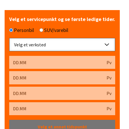
Velg et servicepunkt og se første ledige tider.
Personbil
SUV/varebil
Velg et verksted
DD.MM
Pv
DD.MM
Pv
DD.MM
Pv
DD.MM
Pv
Velg et annet tidspunkt