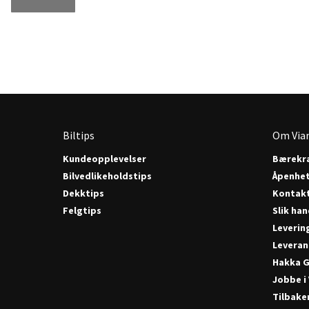
Biltips
Om Via
Kundeopplevelser
Bærekra
Bilvedlikeholdstips
Åpenhe
Dekktips
Kontak
Felgtips
Slik han
Leverin
Leveran
Hakka G
Jobbe i
Tilbake