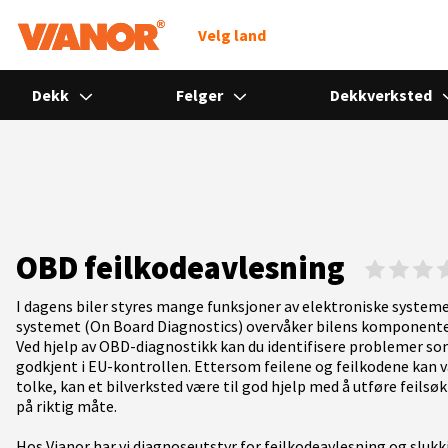
Søk
Velg land
Dekk
Felger
Dekkverksted
OBD feilkodeavlesning
I dagens biler styres mange funksjoner av elektroniske system
systemet (On Board Diagnostics) overvåker bilens komponenter 
Ved hjelp av OBD-diagnostikk kan du identifisere problemer som k
godkjent i EU-kontrollen. Ettersom feilene og feilkodene kan 
tolke, kan et bilverksted være til god hjelp med å utføre feilsø
på riktig måte.
Hos Vianor har vi diagnoseutstyr for feilkodeavlesning og slukk