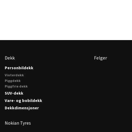
Dekk
Felger
Personbildekk
Vinterdekk
Piggdekk
Piggfrie dekk
SUV-dekk
Vare- og bobildekk
Dekkdimensjoner
Nokian Tyres