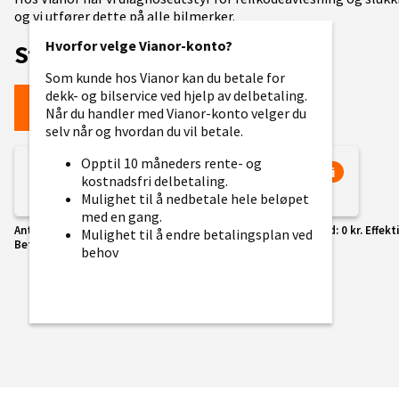
og vi utfører dette på alle bilmerker.
Hvorfor velge Vianor-konto?
Startpris fra 1120kr
Som kunde hos Vianor kan du betale for
dekk- og bilservice ved hjelp av delbetaling.
Legg til i handlekurv
Når du handler med Vianor-konto velger du
selv når og hvordan du vil betale.
Opptil 10 måneders rente- og
fra 112 kr/mnd
, 10 mnd
i
kostnadsfri delbetaling.
Opptil 10 måneders kostnadsfri kreditt.
Mulighet til å nedbetale hele beløpet
med en gang.
Antall mnd: 10 mnd. Årlig rente: 0.00 %. Kostnader per månad: 0 kr. Effekti
Mulighet til å endre betalingsplan ved
Betal totalt: 1120 kr.
behov