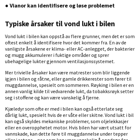
● Vianor kan identifisere og løse problemet
Typiske årsaker til vond lukt i bilen
Vond lukt i bilen kan oppstå av flere grunner, men det er som
oftest enkelt å identifisere hvor det kommer fra. En av de
vanligste årsakene er klima- eller AC-anlegget, der bakterier
og mugg akkumulerer i fuktige områder og sprer
ubehagelige lukter gjennom ventilasjonssystemet.
Mer trivielle årsaker kan være matrester som blir liggende
igjen i bilen og råtne, eller gamle drikkerester som fører til
muggdannelse, spesielt om sommeren. Røyking i bilen er en
annen vanlig kilde til vedvarende lukt, da tobakksrøyk setter
seg i stoffene og kan være vanskelig å fjerne.
Kjæledyr som ofte er med i bilen kan også etterlate seg
dårlig lukt, spesielt hvis de er våte eller skitne. Vond lukt i bil
kan også skyldes mekaniske problemer, som oljelekkasjer
eller en overopphetet motor. Hvis bilen har vært utsatt for
vannskade, kan dette føre til muggdannelse under tepper