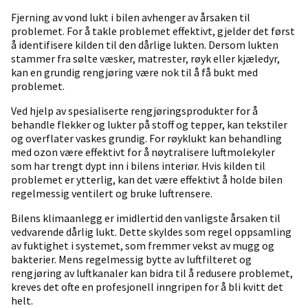
Fjerning av vond lukt i bilen avhenger av årsaken til
problemet. For å takle problemet effektivt, gjelder det først
å identifisere kilden til den dårlige lukten. Dersom lukten
stammer fra sølte væsker, matrester, røyk eller kjæledyr,
kan en grundig rengjøring være nok til å få bukt med
problemet.
Ved hjelp av spesialiserte rengjøringsprodukter for å
behandle flekker og lukter på stoff og tepper, kan tekstiler
og overflater vaskes grundig. For røyklukt kan behandling
med ozon være effektivt for å nøytralisere luftmolekyler
som har trengt dypt inn i bilens interiør. Hvis kilden til
problemet er ytterlig, kan det være effektivt å holde bilen
regelmessig ventilert og bruke luftrensere.
Bilens klimaanlegg er imidlertid den vanligste årsaken til
vedvarende dårlig lukt. Dette skyldes som regel oppsamling
av fuktighet i systemet, som fremmer vekst av mugg og
bakterier. Mens regelmessig bytte av luftfilteret og
rengjøring av luftkanaler kan bidra til å redusere problemet,
kreves det ofte en profesjonell inngripen for å bli kvitt det
helt.