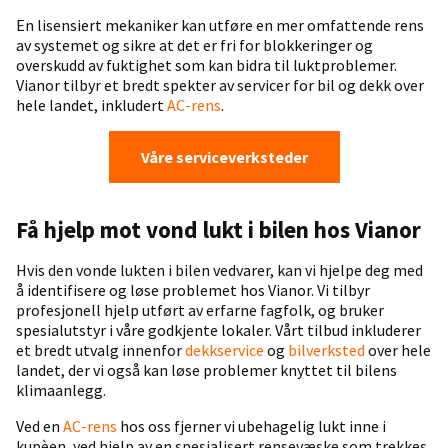
En lisensiert mekaniker kan utføre en mer omfattende rens
av systemet og sikre at det er fri for blokkeringer og
overskudd av fuktighet som kan bidra til luktproblemer.
Vianor tilbyr et bredt spekter av servicer for bil og dekk over
hele landet, inkludert
AC-rens
.
Våre serviceverksteder
Få hjelp mot vond lukt i bilen hos Vianor
Hvis den vonde lukten i bilen vedvarer, kan vi hjelpe deg med
å identifisere og løse problemet hos Vianor. Vi tilbyr
profesjonell hjelp utført av erfarne fagfolk, og bruker
spesialutstyr i våre godkjente lokaler. Vårt tilbud inkluderer
et bredt utvalg innenfor
dekkservice
og
bilverksted
over hele
landet, der vi også kan løse problemer knyttet til bilens
klimaanlegg.
Ved en
AC-rens
hos oss fjerner vi ubehagelig lukt inne i
kupèen, ved hjelp av en spesialisert rensevæske som trekkes