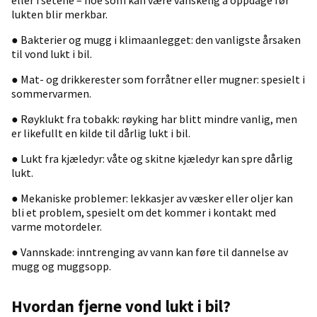
eller i setene – noe som kan være vanskelig å oppdage før
lukten blir merkbar.
● Bakterier og mugg i klimaanlegget: den vanligste årsaken
til vond lukt i bil.
● Mat- og drikkerester som forråtner eller mugner: spesielt i
sommervarmen.
● Røyklukt fra tobakk: røyking har blitt mindre vanlig, men
er likefullt en kilde til dårlig lukt i bil.
● Lukt fra kjæledyr: våte og skitne kjæledyr kan spre dårlig
lukt.
● Mekaniske problemer: lekkasjer av væsker eller oljer kan
bli et problem, spesielt om det kommer i kontakt med
varme motordeler.
● Vannskade: inntrenging av vann kan føre til dannelse av
mugg og muggsopp.
Hvordan fjerne vond lukt i bil?