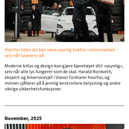
Hvorfor bilen din kan være usynlig bakfra i vintermørket –
selv når lysene er på
Moderne billys og design kan gjøre kjøretøyet ditt «usynlig»,
selv når alle lys fungerer som de skal. Harald Nordseth,
ekspert og bilservicesjef i Vianor forklarer hvorfor, og
minner sjåfører på å jevnlig kontrollere belysning og andre
viktige sikkerhetsfunksjoner.
November, 2025