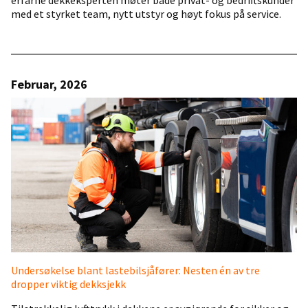
erfarne dekkeksperten møter både privat- og bedriftskunder
med et styrket team, nytt utstyr og høyt fokus på service.
Februar, 2026
Undersøkelse blant lastebilsjåfører: Nesten én av tre
dropper viktig dekksjekk