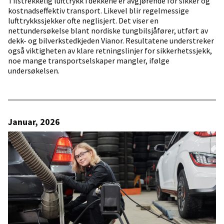
Tilstrekkelig lufttrykk i dekkene er avgjørende for sikker og
kostnadseffektiv transport. Likevel blir regelmessige
lufttrykkssjekker ofte neglisjert. Det viser en
nettundersøkelse blant nordiske tungbilsjåfører, utført av
dekk- og bilverkstedkjeden Vianor. Resultatene understreker
også viktigheten av klare retningslinjer for sikkerhetssjekk,
noe mange transportselskaper mangler, ifølge
undersøkelsen.
Januar, 2026