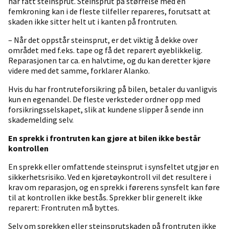
har fått steinsprut. Steinsprut på størrelse med en
femkroning kan i de fleste tilfeller repareres, forutsatt at
skaden ikke sitter helt ut i kanten på frontruten.
– Når det oppstår steinsprut, er det viktig å dekke over
området med f.eks. tape og få det reparert øyeblikkelig.
Reparasjonen tar ca. en halvtime, og du kan deretter kjøre
videre med det samme, forklarer Alanko.
Hvis du har frontruteforsikring på bilen, betaler du vanligvis
kun en egenandel. De fleste verksteder ordner opp med
forsikringsselskapet, slik at kundene slipper å sende inn
skademelding selv.
En sprekk i frontruten kan gjøre at bilen ikke består
kontrollen
En sprekk eller omfattende steinsprut i synsfeltet utgjør en
sikkerhetsrisiko. Ved en kjøretøykontroll vil det resultere i
krav om reparasjon, og en sprekk i førerens synsfelt kan føre
til at kontrollen ikke bestås. Sprekker blir generelt ikke
reparert: Frontruten må byttes.
Selv om sprekken eller steinsprutskaden på frontruten ikke