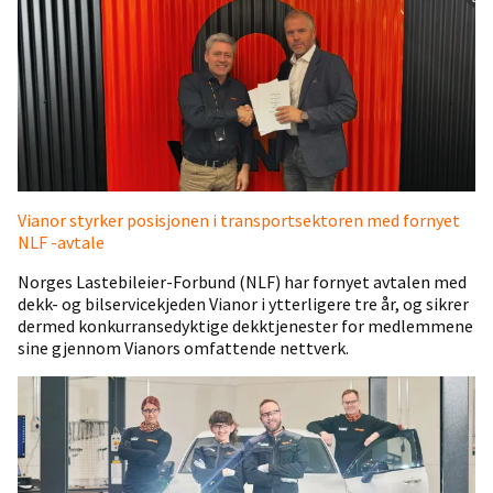
Vianor styrker posisjonen i transportsektoren med fornyet
NLF -avtale
Norges Lastebileier-Forbund (NLF) har fornyet avtalen med
dekk- og bilservicekjeden Vianor i ytterligere tre år, og sikrer
dermed konkurransedyktige dekktjenester for medlemmene
sine gjennom Vianors omfattende nettverk.