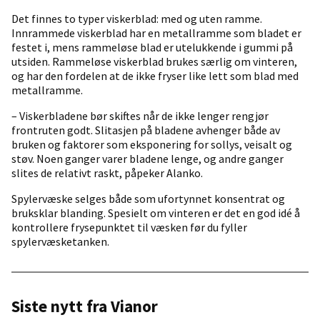
Det finnes to typer viskerblad: med og uten ramme.
Innrammede viskerblad har en metallramme som bladet er
festet i, mens rammeløse blad er utelukkende i gummi på
utsiden. Rammeløse viskerblad brukes særlig om vinteren,
og har den fordelen at de ikke fryser like lett som blad med
metallramme.
– Viskerbladene bør skiftes når de ikke lenger rengjør
frontruten godt. Slitasjen på bladene avhenger både av
bruken og faktorer som eksponering for sollys, veisalt og
støv. Noen ganger varer bladene lenge, og andre ganger
slites de relativt raskt, påpeker Alanko.
Spylervæske selges både som ufortynnet konsentrat og
bruksklar blanding. Spesielt om vinteren er det en god idé å
kontrollere frysepunktet til væsken før du fyller
spylervæsketanken.
Siste nytt fra Vianor