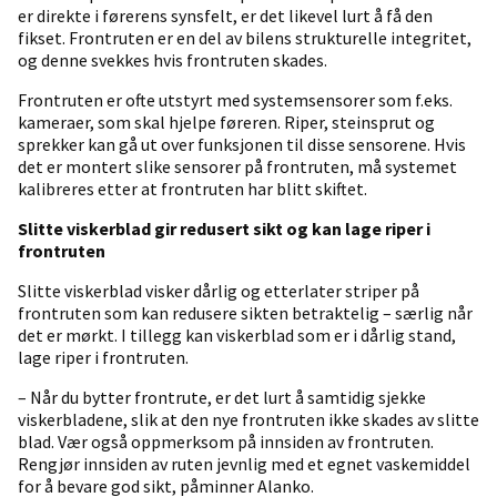
er direkte i førerens synsfelt, er det likevel lurt å få den
fikset. Frontruten er en del av bilens strukturelle integritet,
og denne svekkes hvis frontruten skades.
Frontruten er ofte utstyrt med systemsensorer som f.eks.
kameraer, som skal hjelpe føreren. Riper, steinsprut og
sprekker kan gå ut over funksjonen til disse sensorene. Hvis
det er montert slike sensorer på frontruten, må systemet
kalibreres etter at frontruten har blitt skiftet.
Slitte viskerblad gir redusert sikt og kan lage riper i
frontruten
Slitte viskerblad visker dårlig og etterlater striper på
frontruten som kan redusere sikten betraktelig – særlig når
det er mørkt. I tillegg kan viskerblad som er i dårlig stand,
lage riper i frontruten.
– Når du bytter frontrute, er det lurt å samtidig sjekke
viskerbladene, slik at den nye frontruten ikke skades av slitte
blad. Vær også oppmerksom på innsiden av frontruten.
Rengjør innsiden av ruten jevnlig med et egnet vaskemiddel
for å bevare god sikt, påminner Alanko.