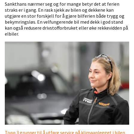
Sankthans nærmer seg og for mange betyr det at ferien
straks er i gang. En rask sjekk av bilen og dekkene kan
utgjøre en stor forskjell for å gjøre bilferien både trygg og
bekymringsløs. En velfungerende bil med dekk i god stand
kan også redusere drivstofforbruket eller øke rekkevidden på
elbiler.
Topp 3 grunner til å utføre service på klimaanlegget i bilen