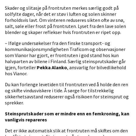
Skader og slitasje på frontruten merkes særlig godt på
solfylte dager, når det er støv i luften og solen skinner
forholdsvis lavt. Om vinteren reduseres sikten ofte av snø,
salt, søle eller frost på frontruten. Lyset fra den lave solen
blender og skaper reflekser hvis frontruten er ripet opp.
– Ifølge undersøkelser fra den finske transport- og
kommunikasjonsmyndigheten Traficom og observasjoner
som Vianor har gjort, er frontruten i god stand hos kun
halvparten av bilene i Finland. Særlig steinsprutskader går
igjen, forteller
Pekka Alanko
, ansvarlig for bilvedlikehold
hos Vianor.
Du kan forlenge levetiden til frontruten ved å holde den ren
og skifte vindusviskere i tide. Å sørge for tilstrekkelig
sikkerhetsavstand reduserer også risikoen for steinsprut og
sprekker.
Steinsprutskader som er mindre enn en femkroning, kan
vanligvis repareres
Det er ikke automatisk slik at frontruten må skiftes om den