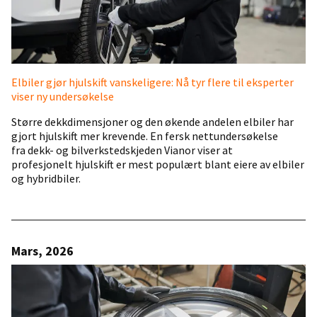
Elbiler gjør hjulskift vanskeligere: Nå tyr flere til eksperter
viser ny undersøkelse
Større dekkdimensjoner og den økende andelen elbiler har
gjort hjulskift mer krevende. En fersk nettundersøkelse
fra dekk- og bilverkstedskjeden Vianor viser at
profesjonelt hjulskift er mest populært blant eiere av elbiler
og hybridbiler.
Mars, 2026