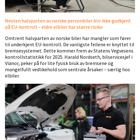
Nesten halvparten av norske personbiler blir ikke godkjent
på EU-kontroll – eldre elbiler har større risiko
Omtrent halvparten av norske biler har mangler som fører
til underkjent EU-kontroll. De vanligste feilene er knyttet til
bremsesystemet. Dette kommer frem av Statens Vegvesens
kontrollstatistikk for 2025. Harald Nordseth, bilservicesjef i
Vianor, peker på for lite fysisk bruk av bremsene og
mangelfullt vedlikehold som sentrale årsaker – særlig hos
elbiler.