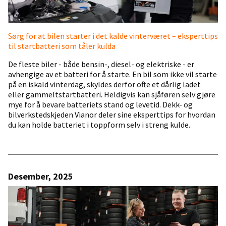
Sørg for at bilen starter i det kalde vinterværet – eksperttips
til startbatteri som tåler kulda
De fleste biler - både bensin-, diesel- og elektriske - er
avhengige av et batteri for å starte. En bil som ikke vil starte
på en iskald vinterdag, skyldes derfor ofte et dårlig ladet
eller gammeltstartbatteri. Heldigvis kan sjåføren selv gjøre
mye for å bevare batteriets stand og levetid. Dekk- og
bilverkstedskjeden Vianor deler sine eksperttips for hvordan
du kan holde batteriet i toppform selv i streng kulde.
Desember, 2025